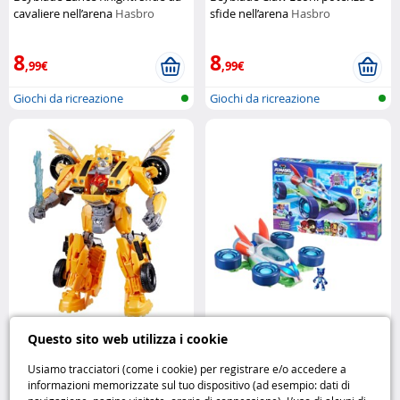
cavaliere nell’arena
Hasbro
sfide nell’arena
Hasbro
8
8
,99€
,99€
Giochi da ricreazione
Giochi da ricreazione
Transformers Bumblebee Rise of
PJ Masks Veicolo Pyj’Arpenteur
Questo sito web utilizza i cookie
the Beasts l’eroe Autobot ritorna
avventura e azione con i
in azione
Hasbro
supereroi della notte
Hasbro
Usiamo tracciatori (come i cookie) per registrare e/o accedere a
informazioni memorizzate sul tuo dispositivo (ad esempio: dati di