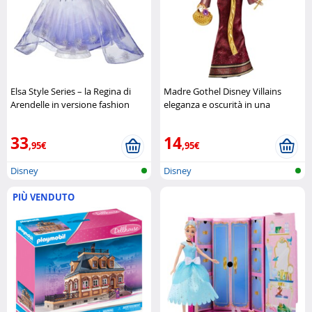
Elsa Style Series – la Regina di
Madre Gothel Disney Villains
Arendelle in versione fashion
eleganza e oscurità in una
Disney
bambola da collezione
Disney
33
14
,95€
,95€
Disney
Disney
PIÙ VENDUTO