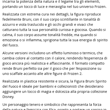
incarna la potenza della natura e il legame tra gli elementi,
portando un tocco di luce e meraviglia nel tuo universo Frozen.
Realizzata con estrema cura nei dettagli, la figura riproduce
fedelmente Bruni, con il suo corpo scintillante in tonalità di
azzurro e viola traslucido e gli occhi grandi e vivaci che
catturano tutta la sua personalità curiosa e giocosa. Quando si
calma, il suo corpo assume tonalità fredde, ma quando si
emoziona o si infiamma, sprigiona tutta la sua energia di spirito
del fuoco.
Alcune versioni includono un effetto luminoso o termico, che
cambia colore al contatto con il calore, rendendo l’esperienza di
gioco ancora più realistica e affascinante. Il formato compatto
rende Bruni perfetto sia per il gioco che per l’esposizione su
uno scaffale accanto alle altre figure di Frozen 2.
Realizzata in plastica resistente e sicura, la Figura Bruni Spirito
del Fuoco è ideale per bambini e collezionisti che desiderano
aggiungere un tocco di magia e dolcezza alla propria collezione
Disney.
Un personaggio tenero e simbolico che rappresenta la forza
della natura e l’amicizia con Elsa, pronto a portare un sorriso in