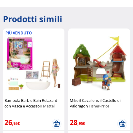
Prodotti simili
PIÙ VENDUTO
Bambola Barbie Bain Relaxant
Mike il Cavaliere: il Castello di
con Vasca e Accessori
Mattel
Valdragon
Fisher-Price
26
28
,95€
,95€