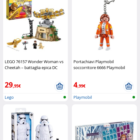
LEGO 76157 Wonder Woman vs
Portachiavi Playmobil
Cheetah – battaglia epica DC
soccorritore 6666 Playmobil
LEGO
29
4
,95€
,99€
Lego
Playmobil