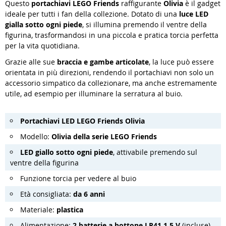
Questo
portachiavi LEGO Friends
raffigurante
Olivia
è il gadget
ideale per tutti i fan della collezione. Dotato di una
luce LED
gialla sotto ogni piede
, si illumina premendo il ventre della
figurina, trasformandosi in una piccola e pratica torcia perfetta
per la vita quotidiana.
Grazie alle sue
braccia e gambe articolate
, la luce può essere
orientata in più direzioni, rendendo il portachiavi non solo un
accessorio simpatico da collezionare, ma anche estremamente
utile, ad esempio per illuminare la serratura al buio.
Portachiavi LED LEGO Friends Olivia
Modello:
Olivia della serie LEGO Friends
LED giallo sotto ogni piede
, attivabile premendo sul
ventre della figurina
Funzione torcia per vedere al buio
Età consigliata:
da 6 anni
Materiale:
plastica
Alimentazione:
2 batterie a bottone LR41 1,5 V
(incluse)