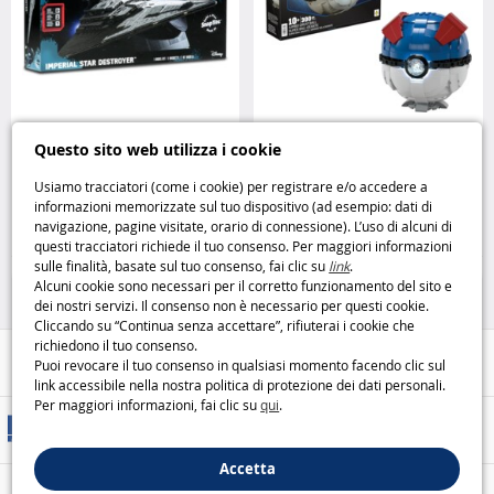
Imperial Star Destroyer – la
Mega Poké Ball Gigante HMW04
Questo sito web utilizza i cookie
maquette ufficiale Star Wars
l’icona del mondo Pokémon in
Revell
formato maxi Mega Construx
Usiamo tracciatori (come i cookie) per registrare e/o accedere a
informazioni memorizzate sul tuo dispositivo (ad esempio: dati di
19
27
navigazione, pagine visitate, orario di connessione). L’uso di alcuni di
,95€
,95€
questi tracciatori richiede il tuo consenso. Per maggiori informazioni
sulle finalità, basate sul tuo consenso, fai clic su
link
.
Modellini e puzzle
Giochi di costruzione
Alcuni cookie sono necessari per il corretto funzionamento del sito e
dei nostri servizi. Il consenso non è necessario per questi cookie.
Cliccando su “Continua senza accettare”, rifiuterai i cookie che
richiedono il tuo consenso.
Aiuto / Contatti
Puoi revocare il tuo consenso in qualsiasi momento facendo clic sul
link accessibile nella nostra politica di protezione dei dati personali.
Per maggiori informazioni, fai clic su
qui
.
Metodi di consegna
Accetta