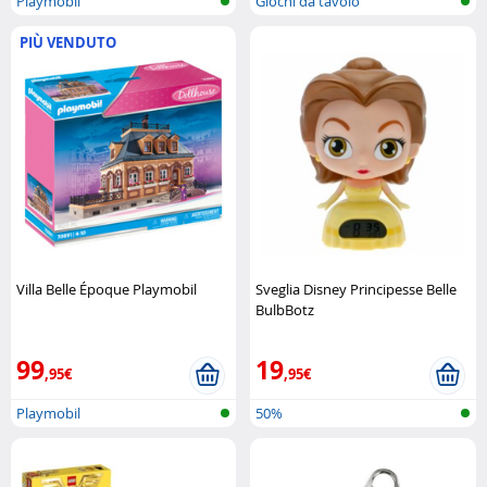
Playmobil
Giochi da tavolo
PIÙ VENDUTO
Villa Belle Époque Playmobil
Sveglia Disney Principesse Belle
BulbBotz
99
19
,95€
,95€
Playmobil
50%