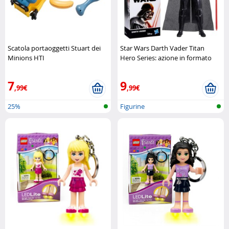
Scatola portaoggetti Stuart dei
Star Wars Darth Vader Titan
Minions HTI
Hero Series: azione in formato
gigante Hasbro
7
9
,99€
,99€
25%
Figurine