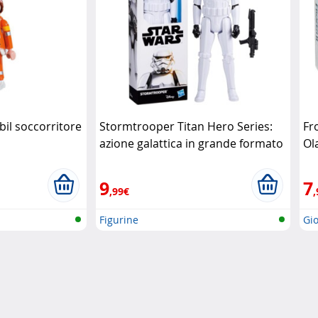
il soccorritore
Stormtrooper Titan Hero Series:
Fr
azione galattica in grande formato
Ol
Hasbro
9
7
,99€
,
Figurine
Gio