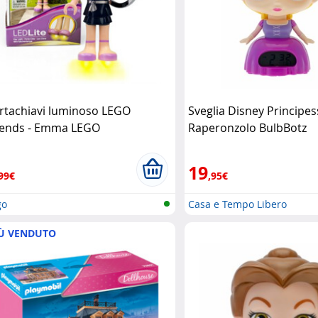
rtachiavi luminoso LEGO
Sveglia Disney Principes
iends - Emma LEGO
Raperonzolo BulbBotz
19
99€
,95€
go
Casa e Tempo Libero
Ù VENDUTO