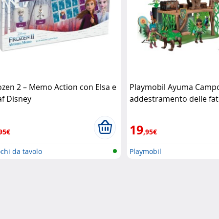
ozen 2 – Memo Action con Elsa e
Playmobil Ayuma Campo
af Disney
addestramento delle fa
Playmobil
19
95€
,95€
chi da tavolo
Playmobil