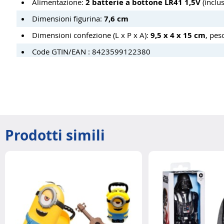
Alimentazione:
2 batterie a bottone LR41 1,5V
(inclus
Dimensioni figurina:
7,6 cm
Dimensioni confezione (L x P x A):
9,5 x 4 x 15 cm
, pes
Code GTIN/EAN : 8423599122380
Prodotti simili