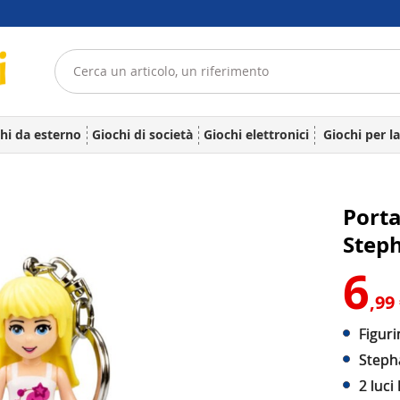
hi da esterno
Giochi di società
Giochi elettronici
Giochi per l
Porta
Step
6
,99
Figur
Steph
2 luci