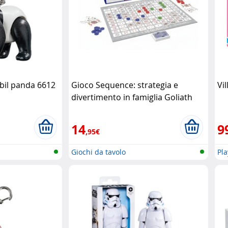
bil panda 6612
Gioco Sequence: strategia e
Vi
divertimento in famiglia Goliath
14
9
,95€
Giochi da tavolo
Pl