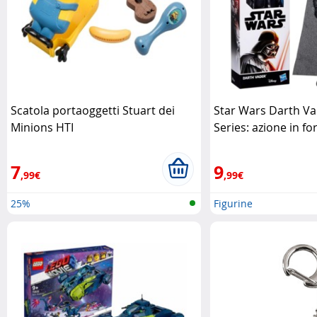
Scatola portaoggetti Stuart dei
Star Wars Darth Va
Minions HTI
Series: azione in f
Hasbro
7
9
,99€
,99€
25%
Figurine