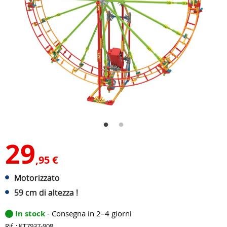
29
,95 €
Motorizzato
59 cm di altezza !
In stock
- Consegna in 2–4 giorni
Rif. : KT7937-908