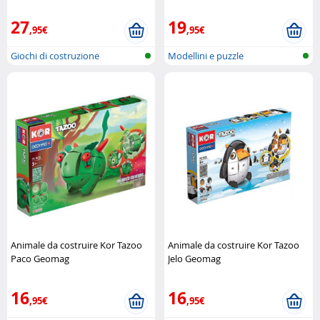
formato maxi Mega Construx
Revell
27
19
,95€
,95€
Giochi di costruzione
Modellini e puzzle
Animale da costruire Kor Tazoo
Animale da costruire Kor Tazoo
Paco Geomag
Jelo Geomag
16
16
,95€
,95€