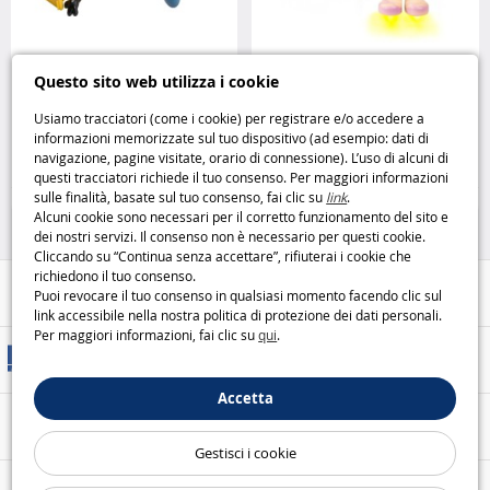
Scatola portaoggetti Stuart dei
Portachiavi luminoso LEGO
Questo sito web utilizza i cookie
Minions HTI
Friends Olivia LEGO
Usiamo tracciatori (come i cookie) per registrare e/o accedere a
informazioni memorizzate sul tuo dispositivo (ad esempio: dati di
7
6
navigazione, pagine visitate, orario di connessione). L’uso di alcuni di
,99€
,99€
questi tracciatori richiede il tuo consenso. Per maggiori informazioni
sulle finalità, basate sul tuo consenso, fai clic su
link
.
25%
Lego
Alcuni cookie sono necessari per il corretto funzionamento del sito e
dei nostri servizi. Il consenso non è necessario per questi cookie.
Cliccando su “Continua senza accettare”, rifiuterai i cookie che
richiedono il tuo consenso.
Aiuto / Contatti
Puoi revocare il tuo consenso in qualsiasi momento facendo clic sul
link accessibile nella nostra politica di protezione dei dati personali.
Per maggiori informazioni, fai clic su
qui
.
Metodi di consegna
Accetta
Pagamento sicuro
Gestisci i cookie