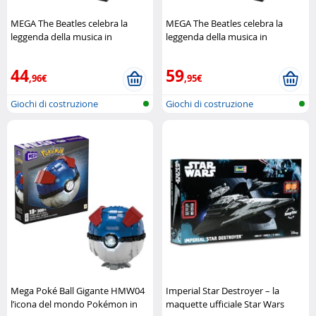
MEGA The Beatles celebra la
MEGA The Beatles celebra la
leggenda della musica in
leggenda della musica in
mattoncini (Refurbished) Mega
mattoncini Mega Construx
Construx
44
59
,96€
,95€
Giochi di costruzione
Giochi di costruzione
Mega Poké Ball Gigante HMW04
Imperial Star Destroyer – la
l’icona del mondo Pokémon in
maquette ufficiale Star Wars