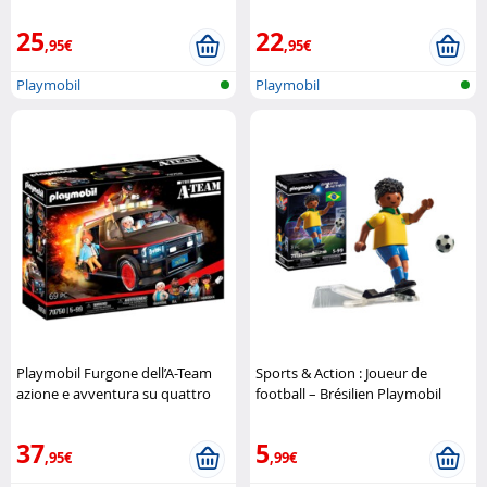
completa Playmobil
25
22
,95€
,95€
Playmobil
Playmobil
Playmobil Furgone dell’A-Team
Sports & Action : Joueur de
azione e avventura su quattro
football – Brésilien Playmobil
ruote Playmobil
37
5
,95€
,99€