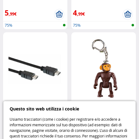
Philips
5
4
,99€
,99€
75%
75%
Cavo HDMI Philips - 75 cm Philips
Portachiavi Playmobil scimmia
Questo sito web utilizza i cookie
6611 Playmobil
Usiamo tracciatori (come i cookie) per registrare e/o accedere a
informazioni memorizzate sul tuo dispositivo (ad esempio: dati di
5
3
navigazione, pagine visitate, orario di connessione). L’uso di alcuni di
,95€
,99€
questi tracciatori richiede il tuo consenso. Per maggiori informazioni