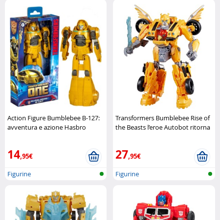
Action Figure Bumblebee B-127:
Transformers Bumblebee Rise of
avventura e azione Hasbro
the Beasts l’eroe Autobot ritorna
in azione Hasbro
14
27
,95€
,95€
Figurine
Figurine