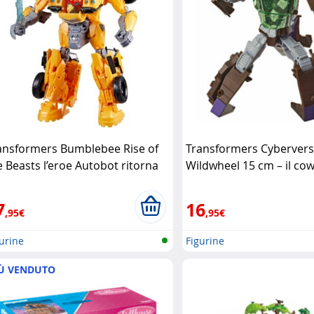
ansformers Bumblebee Rise of
Transformers Cyberver
e Beasts l’eroe Autobot ritorna
Wildwheel 15 cm – il co
 azione
Hasbro
Decepticon
Hasbro
7
16
,95€
,95€
urine
Figurine
Ù VENDUTO