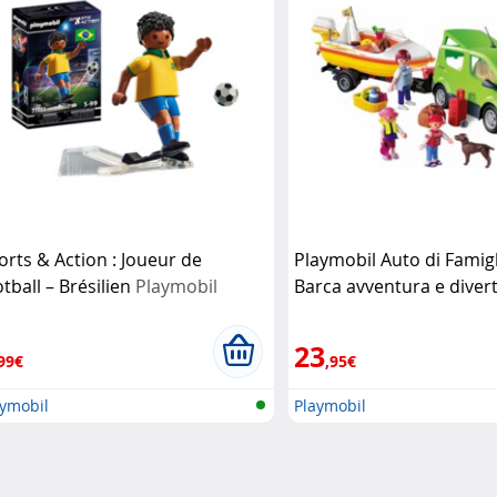
orts & Action : Joueur de
Playmobil Auto di Famig
otball – Brésilien
Playmobil
Barca avventura e diver
viaggio
Playmobil
23
99€
,95€
aymobil
Playmobil