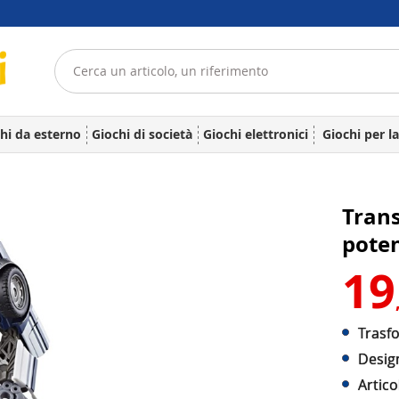
hi da esterno
Giochi di società
Giochi elettronici
Giochi per l
Trans
pote
19
Trasfo
Design
Artico