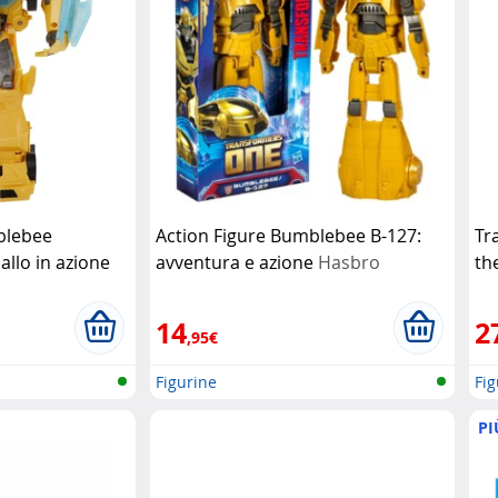
blebee
Action Figure Bumblebee B-127:
Tr
allo in azione
avventura e azione
Hasbro
th
in
14
2
,95€
Figurine
Fig
PI