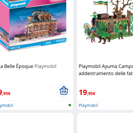
lla Belle Époque
Playmobil
Playmobil Ayuma Campo
addestramento delle fa
Playmobil
9
19
,95€
,95€
aymobil
Playmobil