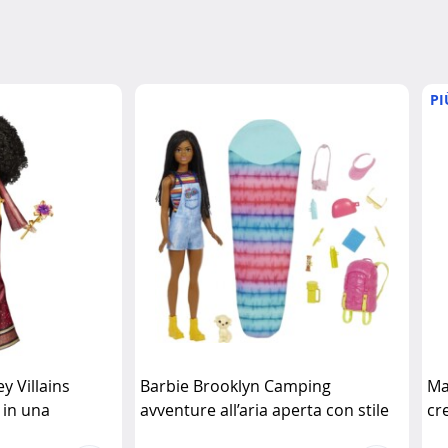
PI
y Villains
Barbie Brooklyn Camping
Ma
 in una
avventure all’aria aperta con stile
cr
ione
Disney
Barbie