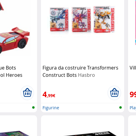
ue Bots
Figura da costruire Transformers
Vi
ol Heroes
Construct Bots
Hasbro
4
9
,99€
Figurine
Pl