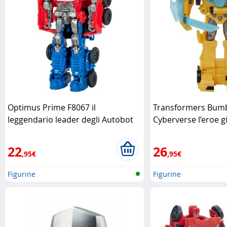
Optimus Prime F8067 il
Transformers Bum
leggendario leader degli Autobot
Cyberverse l’eroe gi
Hasbro
Hasbro
22
26
,95€
,95€
Figurine
Figurine