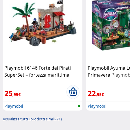
Playmobil 6146 Forte dei Pirati
Playmobil Ayuma Le
SuperSet – fortezza marittima
Primavera
Playmob
completa
Playmobil
25
22
,95€
,95€
Playmobil
Playmobil
Visualizza tutti i prodotti simili (71)