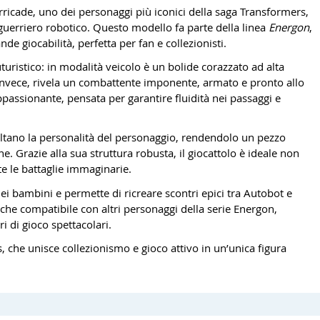
rricade, uno dei personaggi più iconici della saga Transformers,
 guerriero robotico. Questo modello fa parte della linea
Energon
,
de giocabilità, perfetta per fan e collezionisti.
uturistico: in modalità veicolo è un bolide corazzato ad alta
, invece, rivela un combattente imponente, armato e pronto allo
assionante, pensata per garantire fluidità nei passaggi e
 esaltano la personalità del personaggio, rendendolo un pezzo
e. Grazie alla sua struttura robusta, il giocattolo è ideale non
e le battaglie immaginarie.
ei bambini e permette di ricreare scontri epici tra Autobot e
che compatibile con altri personaggi della serie Energon,
i di gioco spettacolari.
 che unisce collezionismo e gioco attivo in un’unica figura