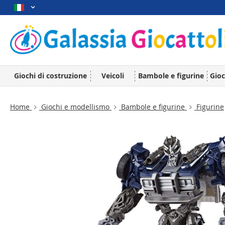
Giochi di costruzione
Veicoli
Bambole e figurine
Gioc
Home
Giochi e modellismo
Bambole e figurine
Figurine