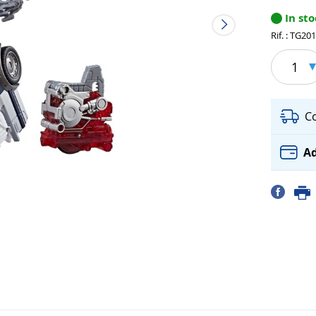
In st
Rif. : TG20
1
C
Ad