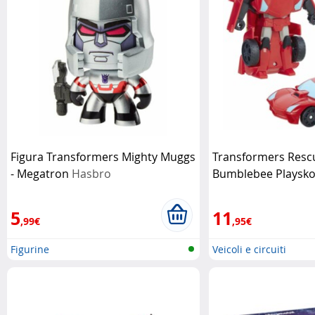
Figura Transformers Mighty Muggs
Transformers Resc
- Megatron
Hasbro
Bumblebee Playsko
Playskool
5
11
,99€
,95€
Figurine
Veicoli e circuiti