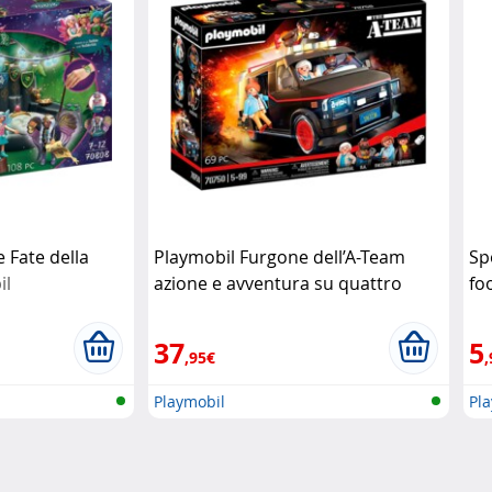
 Fate della
Playmobil Furgone dell’A-Team
Sp
il
azione e avventura su quattro
fo
ruote
Playmobil
37
5
,95€
,
Playmobil
Pl