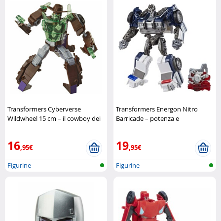
Transformers Cyberverse
Transformers Energon Nitro
Wildwheel 15 cm – il cowboy dei
Barricade – potenza e
Decepticon
Hasbro
trasformazione
Hasbro
16
19
,95€
,95€
Figurine
Figurine