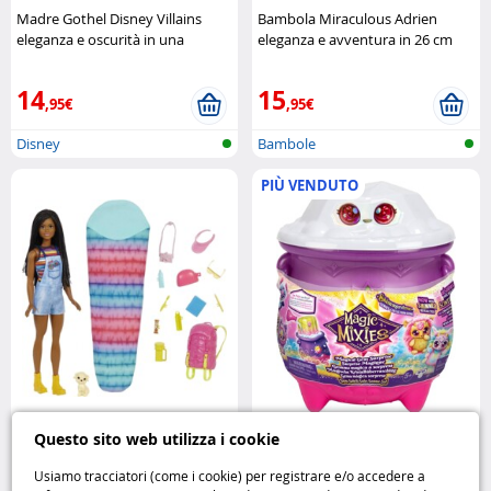
Madre Gothel Disney Villains
Bambola Miraculous Adrien
eleganza e oscurità in una
eleganza e avventura in 26 cm
bambola da collezione
Disney
Bandai
14
15
,95€
,95€
Disney
Bambole
PIÙ VENDUTO
Barbie Brooklyn Camping
Magic Mixies Calderone del Sole
Questo sito web utilizza i cookie
avventure all’aria aperta con stile
crea la tua magia luminosa
Barbie
MOOSE
Usiamo tracciatori (come i cookie) per registrare e/o accedere a