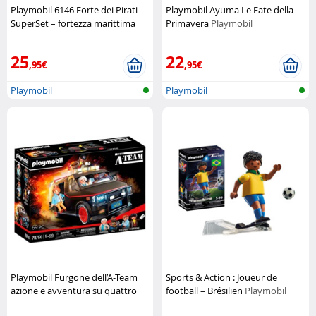
Playmobil 6146 Forte dei Pirati
Playmobil Ayuma Le Fate della
SuperSet – fortezza marittima
Primavera
Playmobil
completa
Playmobil
25
22
,95€
,95€
Playmobil
Playmobil
Playmobil Furgone dell’A-Team
Sports & Action : Joueur de
azione e avventura su quattro
football – Brésilien
Playmobil
ruote
Playmobil