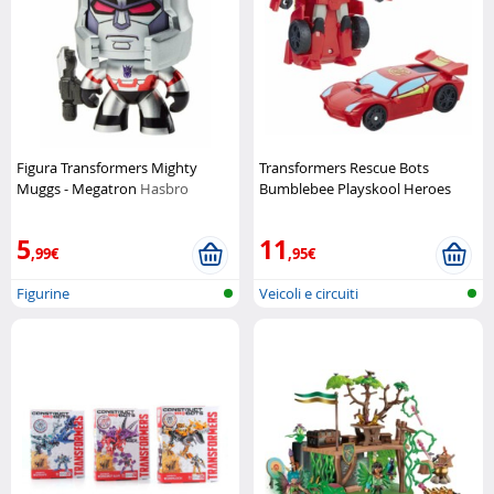
Figura Transformers Mighty
Transformers Rescue Bots
Muggs - Megatron
Hasbro
Bumblebee Playskool Heroes
Playskool
5
11
,99€
,95€
Figurine
Veicoli e circuiti