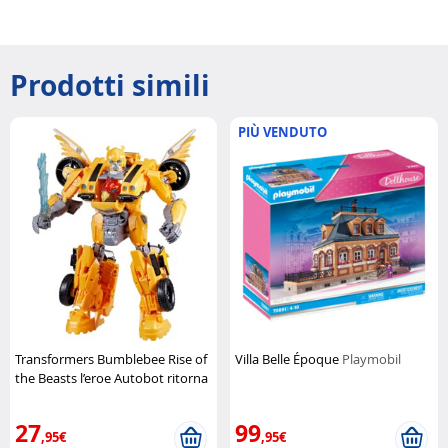
Prodotti simili
PIÙ VENDUTO
Transformers Bumblebee Rise of
Villa Belle Époque
Playmobil
the Beasts l’eroe Autobot ritorna
in azione
Hasbro
27
99
,95€
,95€