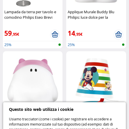
Lampada da terra per tavolo e
Applique Murale Buddy Blu
comodino Philips Eseo Brevi
Philips: luce dolce per la
Philips
cameretta Philips
59
14
,95€
,95€
25%
25%
Questo sito web utilizza i cookie
Usiamo tracciatori (come i cookie) per registrare e/o accedere a
Applique Murale Buddy Rosa
Lampada da comodino “Mickey
informazioni memorizzate sul tuo dispositivo (ad esempio: dati di
Philips: luce dolce per la
Mouse” Philips Philips