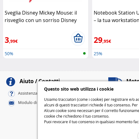
Sveglia Disney Mickey Mouse: il
Notebook Station 
risveglio con un sorriso Disney
– la tua workstati
Kensington
3
29
,99€
,95€
50%
25%
Aiuto / Contatti
Meto
Questo sito web utilizza i cookie
Al tuo domicili
Assistenza online / FAQ
Standard
Usiamo tracciatori (come i cookie) per registrare e/o ac
Modulo di contatto
Express
alcuni di questi tracciatori richiede il tuo consenso. Per
Alcuni cookie sono necessari per il corretto funzionamen
M
cookie che richiedono il tuo consenso.
Puoi revocare il tuo consenso in qualsiasi momento facend