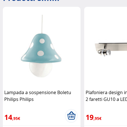
Lampada a sospensione Boletu
Plafoniera design i
Philips Philips
2 faretti GU10 a LE
14
19
,95€
,95€