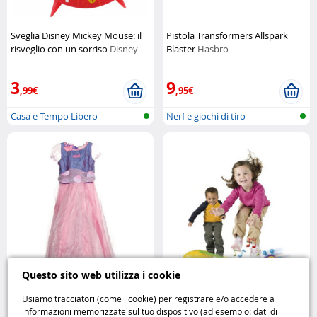
Sveglia Disney Mickey Mouse: il
Pistola Transformers Allspark
risveglio con un sorriso
Disney
Blaster
Hasbro
3
9
,99€
,95€
Casa e Tempo Libero
Nerf e giochi di tiro
Questo sito web utilizza i cookie
Usiamo tracciatori (come i cookie) per registrare e/o accedere a
Costume Barbie Bambina 5–7
Salta l’Ape Gioco di agilità e
informazioni memorizzate sul tuo dispositivo (ad esempio: dati di