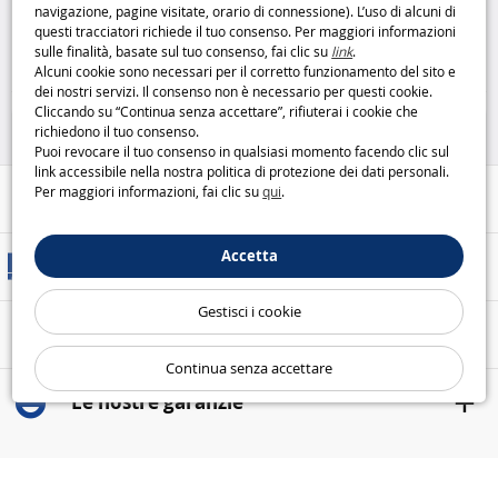
Anni: eleganza e divertimento in
destrezza
Playskool
navigazione, pagine visitate, orario di connessione). L’uso di alcuni di
rosa
Barbie
questi tracciatori richiede il tuo consenso. Per maggiori informazioni
sulle finalità, basate sul tuo consenso, fai clic su
link
.
9
9
,95€
,95€
Alcuni cookie sono necessari per il corretto funzionamento del sito e
dei nostri servizi. Il consenso non è necessario per questi cookie.
Barbie
Giochi prima infanzia
Cliccando su “Continua senza accettare”, rifiuterai i cookie che
richiedono il tuo consenso.
Puoi revocare il tuo consenso in qualsiasi momento facendo clic sul
link accessibile nella nostra politica di protezione dei dati personali.
Per maggiori informazioni, fai clic su
qui
.
Aiuto / Contatti
Accetta
Metodi di consegna
Gestisci i cookie
Pagamento sicuro
Continua senza accettare
Le nostre garanzie