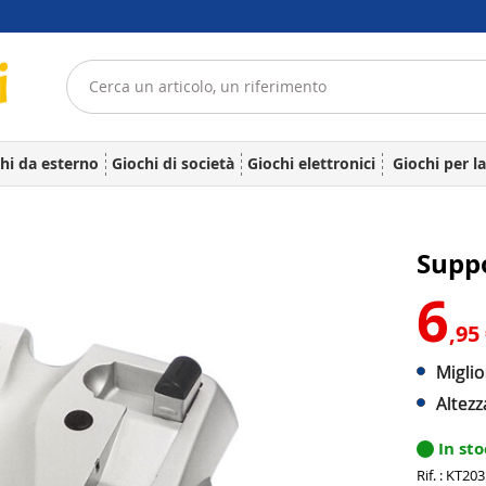
hi da esterno
Giochi di società
Giochi elettronici
Giochi per l
Supp
6
,95
Miglio
Altezz
In st
Rif. : KT20