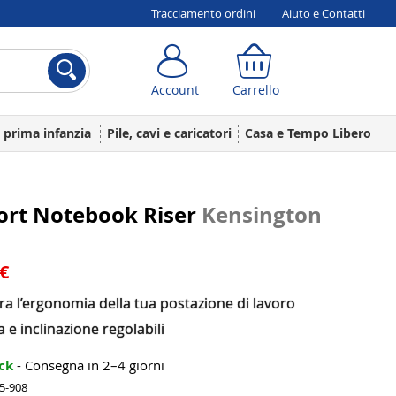
Tracciamento ordini
Aiuto e Contatti
Account
Carrello
Account
Carrello
a prima infanzia
Pile, cavi e caricatori
Casa e Tempo Libero
ort Notebook Riser
Kensington
 €
ra l’ergonomia della tua postazione di lavoro
a e inclinazione regolabili
ock
- Consegna in 2–4 giorni
35-908