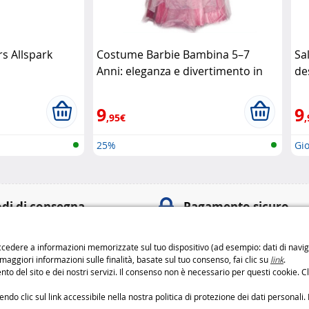
s Allspark
Costume Barbie Bambina 5–7
Sal
Anni: eleganza e divertimento in
de
rosa Barbie
9
9
,95€
,
25%
Gio
di di consegna
Pagamento sicuro
o
Pagamenti
100% sicuri
: 6,99 € da 3 a 4 giorni
cedere a informazioni memorizzate sul tuo dispositivo (ad esempio: dati di navigaz
Metodi di pagament
: 9,99 € da 2 a 3 giorni
 maggiori informazioni sulle finalità, basate sul tuo consenso, fai clic su
link
.
to del sito e dei nostri servizi. Il consenso non è necessario per questi cookie. Cl
etodi di consegna
o clic sul link accessibile nella nostra politica di protezione dei dati personali. 