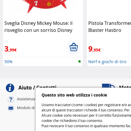
Sveglia Disney Mickey Mouse: il
Pistola Transformer
risveglio con un sorriso Disney
Blaster Hasbro
3
9
,99€
,95€
50%
Nerf e giochi di tiro
Aiuto / Contatti
Meto
Questo sito web utilizza i cookie
Al tuo domicili
Assistenza online / FAQ
Standard
Usiamo tracciatori (come i cookie) per registrare e/o ac
Modulo di contatto
Express
alcuni di questi tracciatori richiede il tuo consenso. Per
Alcuni cookie sono necessari per il corretto funzionamen
M
cookie che richiedono il tuo consenso.
Puoi revocare il tuo consenso in qualsiasi momento facend