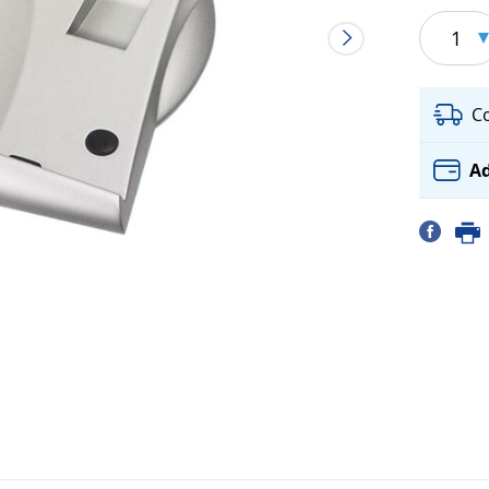
1
C
Ad