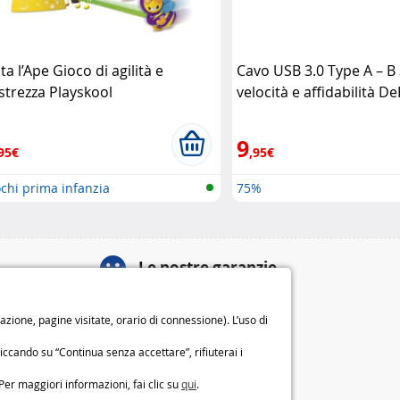
ta l’Ape Gioco di agilità e
Cavo USB 3.0 Type A – B
strezza Playskool
velocità e affidabilità D
9
95€
,95€
chi prima infanzia
75%
Le nostre garanzie
Diritto di recesso di 14 giorni
ione, pagine visitate, orario di connessione). L’uso di
Garanzia di 2 anni
o
Chi siamo
iccando su “Continua senza accettare”, rifiuterai i
Condizioni generali di vendita
Per maggiori informazioni, fai clic su
qui
.
Note legali