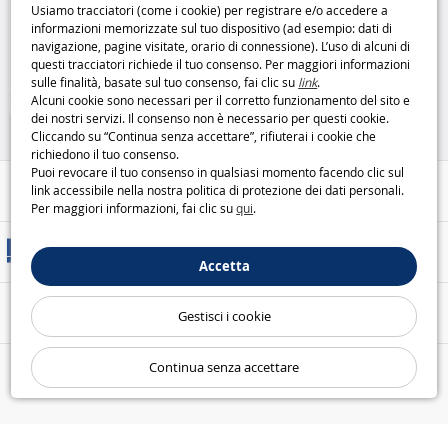
Usiamo tracciatori (come i cookie) per registrare e/o accedere a
ottone: sicurezza compatta e
informazioni memorizzate sul tuo dispositivo (ad esempio: dati di
affidabile
Stanley
navigazione, pagine visitate, orario di connessione). L’uso di alcuni di
19
questi tracciatori richiede il tuo consenso. Per maggiori informazioni
,95€
sulle finalità, basate sul tuo consenso, fai clic su
link
.
Alcuni cookie sono necessari per il corretto funzionamento del sito e
Casa e Tempo Libero
dei nostri servizi. Il consenso non è necessario per questi cookie.
Cliccando su “Continua senza accettare”, rifiuterai i cookie che
richiedono il tuo consenso.
Puoi revocare il tuo consenso in qualsiasi momento facendo clic sul
Aiuto / Contatti
link accessibile nella nostra politica di protezione dei dati personali.
Per maggiori informazioni, fai clic su
qui
.
Metodi di consegna
Accetta
Pagamento sicuro
Gestisci i cookie
Continua senza accettare
Le nostre garanzie