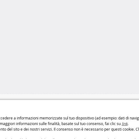
di di consegna
Pagamento sicuro
o
Pagamenti
100% sicuri
cedere a informazioni memorizzate sul tuo dispositivo (ad esempio: dati di navigaz
: 6,99 € da 3 a 4 giorni
Metodi di pagament
 maggiori informazioni sulle finalità, basate sul tuo consenso, fai clic su
link
.
: 9,99 € da 2 a 3 giorni
to del sito e dei nostri servizi. Il consenso non è necessario per questi cookie. Cl
etodi di consegna