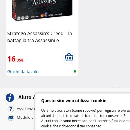
Stratego Assassin’s Creed – la
battaglia tra Assassini e
Templari
Jumbo
16
,95€
Giochi da tavolo
Aiuto / Contatti
Meto
Questo sito web utilizza i cookie
Al tuo domicili
Assistenza online / FAQ
Usiamo tracciatori (come i cookie) per registrare e/o ac
Standard
alcuni di questi tracciatori richiede il tuo consenso. Per
Modulo di contatto
Express
Alcuni cookie sono necessari per il corretto funzionamen
cookie che richiedono il tuo consenso.
M