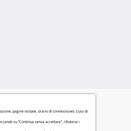
Le nostre garanzie
Diritto di recesso di 14 giorni
ione, pagine visitate, orario di connessione). L’uso di
Garanzia di 2 anni
o
iccando su “Continua senza accettare”, rifiuterai i
Chi siamo
Condizioni generali di vendita