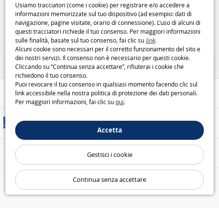
Usiamo tracciatori (come i cookie) per registrare e/o accedere a
alimentazione sicura e stabile
Goobay 72010
Goobay
informazioni memorizzate sul tuo dispositivo (ad esempio: dati di
Goobay
navigazione, pagine visitate, orario di connessione). L’uso di alcuni di
29
4
questi tracciatori richiede il tuo consenso. Per maggiori informazioni
,95€
,99€
sulle finalità, basate sul tuo consenso, fai clic su
link
.
Alcuni cookie sono necessari per il corretto funzionamento del sito e
Pile, cavi e caricatori
Pile, cavi e caricatori
dei nostri servizi. Il consenso non è necessario per questi cookie.
Cliccando su “Continua senza accettare”, rifiuterai i cookie che
richiedono il tuo consenso.
Puoi revocare il tuo consenso in qualsiasi momento facendo clic sul
Aiuto / Contatti
link accessibile nella nostra politica di protezione dei dati personali.
Per maggiori informazioni, fai clic su
qui
.
Metodi di consegna
Accetta
Pagamento sicuro
Gestisci i cookie
Continua senza accettare
Le nostre garanzie