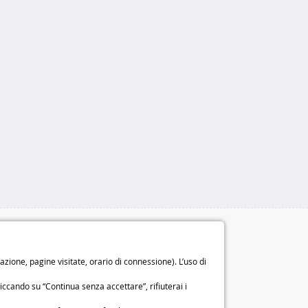
Le nostre garanzie
Diritto di recesso di 14 giorni
ione, pagine visitate, orario di connessione). L’uso di
Garanzia di 2 anni
o
iccando su “Continua senza accettare”, rifiuterai i
Chi siamo
Condizioni generali di vendita