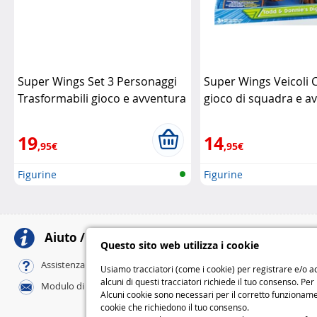
Super Wings Set 3 Personaggi
Super Wings Veicoli C
Trasformabili gioco e avventura
gioco di squadra e a
Alpha Group
Alpha Group
19
14
,95€
,95€
Figurine
Figurine
Aiuto / Contatti
Meto
Questo sito web utilizza i cookie
Al tuo domicili
Assistenza online / FAQ
Usiamo tracciatori (come i cookie) per registrare e/o ac
Standard
alcuni di questi tracciatori richiede il tuo consenso. Per
Modulo di contatto
Express
Alcuni cookie sono necessari per il corretto funzionamen
cookie che richiedono il tuo consenso.
M