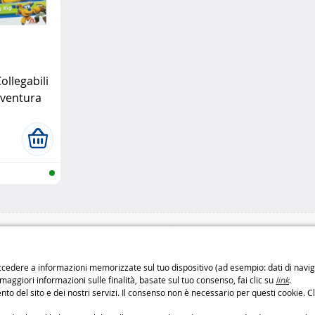
ollegabili
vventura
di di consegna
Pagamento sicuro
o
Pagamenti
100% sicuri
cedere a informazioni memorizzate sul tuo dispositivo (ad esempio: dati di navigaz
: 6,99 € da 3 a 4 giorni
Metodi di pagament
 maggiori informazioni sulle finalità, basate sul tuo consenso, fai clic su
link
.
: 9,99 € da 2 a 3 giorni
to del sito e dei nostri servizi. Il consenso non è necessario per questi cookie. Cl
etodi di consegna