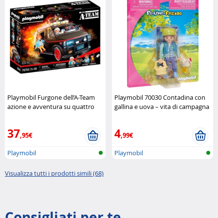
Playmobil Furgone dell’A-Team
Playmobil 70030 Contadina con
azione e avventura su quattro
gallina e uova – vita di campagna
ruote Playmobil
in miniatura Playmobil
37
4
,95€
,99€
Playmobil
Playmobil
Visualizza tutti i prodotti simili (68)
Consigliati per te