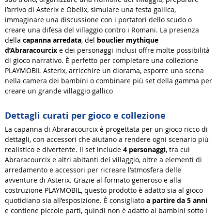
l’arrivo di Asterix e Obelix, simulare una festa gallica,
immaginare una discussione con i portatori dello scudo o
creare una difesa del villaggio contro i Romani. La presenza
della
capanna arredata
, del
bouclier mythique
d’Abraracourcix
e dei personaggi inclusi offre molte possibilità
di gioco narrativo. È perfetto per completare una collezione
PLAYMOBIL Asterix, arricchire un diorama, esporre una scena
nella camera dei bambini o combinare più set della gamma per
creare un grande villaggio gallico
Dettagli curati per gioco e collezione
La capanna di Abraracourcix è progettata per un gioco ricco di
dettagli, con accessori che aiutano a rendere ogni scenario più
realistico e divertente. Il set include
4 personaggi
, tra cui
Abraracourcix e altri abitanti del villaggio, oltre a elementi di
arredamento e accessori per ricreare l’atmosfera delle
avventure di Asterix. Grazie al formato generoso e alla
costruzione PLAYMOBIL, questo prodotto è adatto sia al gioco
quotidiano sia all’esposizione. È consigliato
a partire da 5 anni
e contiene piccole parti, quindi non è adatto ai bambini sotto i