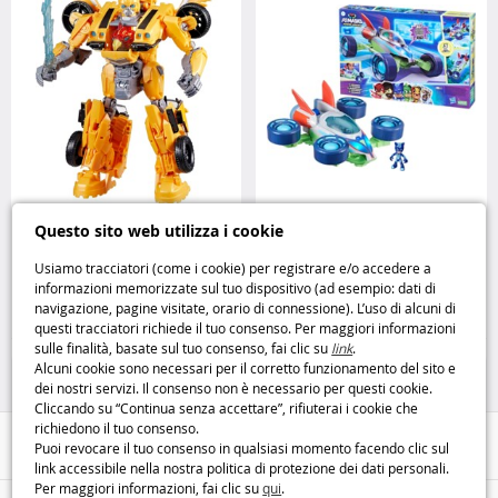
Transformers Bumblebee Rise of
PJ Masks Veicolo Pyj’Arpenteur
Questo sito web utilizza i cookie
the Beasts l’eroe Autobot ritorna
avventura e azione con i
in azione Hasbro
supereroi della notte Hasbro
Usiamo tracciatori (come i cookie) per registrare e/o accedere a
informazioni memorizzate sul tuo dispositivo (ad esempio: dati di
27
26
navigazione, pagine visitate, orario di connessione). L’uso di alcuni di
,95€
,99€
questi tracciatori richiede il tuo consenso. Per maggiori informazioni
sulle finalità, basate sul tuo consenso, fai clic su
link
.
Figurine
Figurine
Alcuni cookie sono necessari per il corretto funzionamento del sito e
dei nostri servizi. Il consenso non è necessario per questi cookie.
Cliccando su “Continua senza accettare”, rifiuterai i cookie che
richiedono il tuo consenso.
Aiuto / Contatti
Puoi revocare il tuo consenso in qualsiasi momento facendo clic sul
link accessibile nella nostra politica di protezione dei dati personali.
Per maggiori informazioni, fai clic su
qui
.