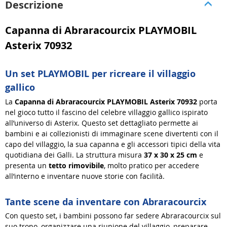
Descrizione
Capanna di Abraracourcix PLAYMOBIL
Asterix 70932
Un set PLAYMOBIL per ricreare il villaggio
gallico
La
Capanna di Abraracourcix PLAYMOBIL Asterix 70932
porta
nel gioco tutto il fascino del celebre villaggio gallico ispirato
all’universo di Asterix. Questo set dettagliato permette ai
bambini e ai collezionisti di immaginare scene divertenti con il
capo del villaggio, la sua capanna e gli accessori tipici della vita
quotidiana dei Galli. La struttura misura
37 x 30 x 25 cm
e
presenta un
tetto rimovibile
, molto pratico per accedere
all’interno e inventare nuove storie con facilità.
Tante scene da inventare con Abraracourcix
Con questo set, i bambini possono far sedere Abraracourcix sul
suo trono, organizzare una riunione del villaggio, preparare