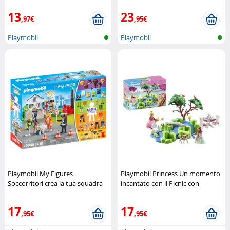
13
23
,97€
,95€
Playmobil
Playmobil
Playmobil My Figures
Playmobil Princess Un momento
Soccorritori crea la tua squadra
incantato con il Picnic con
di salvataggio Playmobil
puledro Playmobil
17
17
,95€
,95€