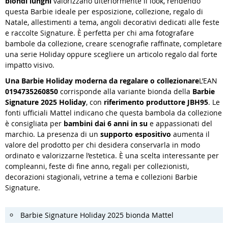
biondi lunghi
valorizzano ulteriormente il look, rendendo
questa Barbie ideale per esposizione, collezione, regalo di
Natale, allestimenti a tema, angoli decorativi dedicati alle feste
e raccolte Signature. È perfetta per chi ama fotografare
bambole da collezione, creare scenografie raffinate, completare
una serie Holiday oppure scegliere un articolo regalo dal forte
impatto visivo.
Una Barbie Holiday moderna da regalare o collezionare
L’EAN
0194735260850
corrisponde alla variante bionda della
Barbie
Signature 2025 Holiday
, con
riferimento produttore JBH95
. Le
fonti ufficiali Mattel indicano che questa bambola da collezione
è consigliata per
bambini dai 6 anni in su
e appassionati del
marchio. La presenza di un
supporto espositivo
aumenta il
valore del prodotto per chi desidera conservarla in modo
ordinato e valorizzarne l’estetica. È una scelta interessante per
compleanni, feste di fine anno, regali per collezionisti,
decorazioni stagionali, vetrine a tema e collezioni Barbie
Signature.
Barbie Signature Holiday 2025 bionda Mattel