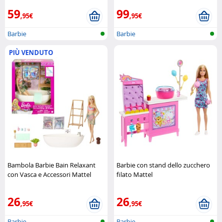
59
99
,95€
,95€
Barbie
Barbie
PIÙ VENDUTO
Bambola Barbie Bain Relaxant
Barbie con stand dello zucchero
con Vasca e Accessori Mattel
filato Mattel
26
26
,95€
,95€
Barbie
Barbie