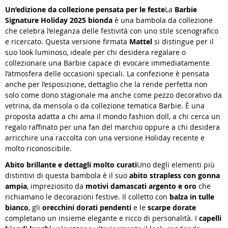
Un’edizione da collezione pensata per le feste
La
Barbie
Signature Holiday 2025 bionda
è una bambola da collezione
che celebra l’eleganza delle festività con uno stile scenografico
e ricercato. Questa versione firmata
Mattel
si distingue per il
suo look luminoso, ideale per chi desidera regalare o
collezionare una Barbie capace di evocare immediatamente
l’atmosfera delle occasioni speciali. La confezione è pensata
anche per l’esposizione, dettaglio che la rende perfetta non
solo come dono stagionale ma anche come pezzo decorativo da
vetrina, da mensola o da collezione tematica Barbie. È una
proposta adatta a chi ama il mondo fashion doll, a chi cerca un
regalo raffinato per una fan del marchio oppure a chi desidera
arricchire una raccolta con una versione Holiday recente e
molto riconoscibile.
Abito brillante e dettagli molto curati
Uno degli elementi più
distintivi di questa bambola è il suo
abito strapless con gonna
ampia
, impreziosito da
motivi damascati argento e oro
che
richiamano le decorazioni festive. Il colletto con
balza in tulle
bianco
, gli
orecchini dorati pendenti
e le
scarpe dorate
completano un insieme elegante e ricco di personalità. I
capelli