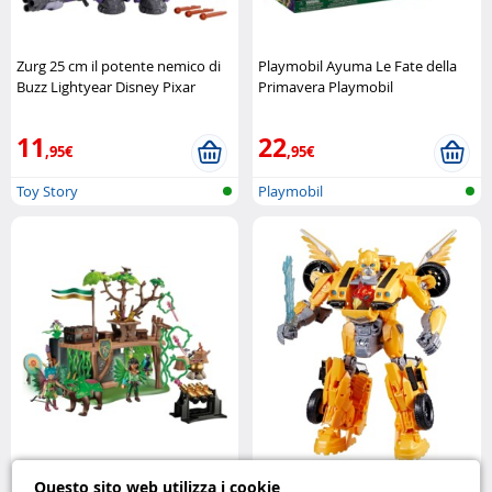
Zurg 25 cm il potente nemico di
Playmobil Ayuma Le Fate della
Buzz Lightyear Disney Pixar
Primavera Playmobil
11
22
,95€
,95€
Toy Story
Playmobil
Playmobil Ayuma Campo di
Transformers Bumblebee Rise of
Questo sito web utilizza i cookie