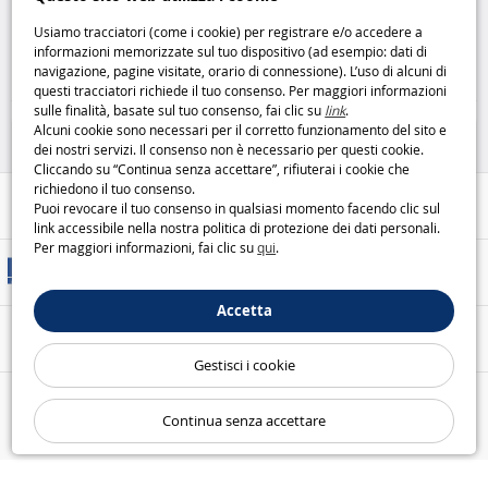
addestramento delle fate
the Beasts l’eroe Autobot ritorna
Playmobil
in azione Hasbro
Usiamo tracciatori (come i cookie) per registrare e/o accedere a
informazioni memorizzate sul tuo dispositivo (ad esempio: dati di
19
27
navigazione, pagine visitate, orario di connessione). L’uso di alcuni di
,95€
,95€
questi tracciatori richiede il tuo consenso. Per maggiori informazioni
sulle finalità, basate sul tuo consenso, fai clic su
link
.
Playmobil
Figurine
Alcuni cookie sono necessari per il corretto funzionamento del sito e
dei nostri servizi. Il consenso non è necessario per questi cookie.
Cliccando su “Continua senza accettare”, rifiuterai i cookie che
richiedono il tuo consenso.
Aiuto / Contatti
Puoi revocare il tuo consenso in qualsiasi momento facendo clic sul
link accessibile nella nostra politica di protezione dei dati personali.
Per maggiori informazioni, fai clic su
qui
.
Metodi di consegna
Accetta
Pagamento sicuro
Gestisci i cookie
Le nostre garanzie
Continua senza accettare