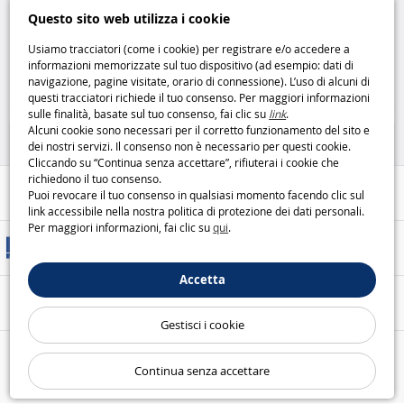
Imperial Star Destroyer – la
Star Wars Darth Vader Titan
Questo sito web utilizza i cookie
maquette ufficiale Star Wars
Hero Series: azione in formato
Revell
gigante
Hasbro
Usiamo tracciatori (come i cookie) per registrare e/o accedere a
informazioni memorizzate sul tuo dispositivo (ad esempio: dati di
19
9
navigazione, pagine visitate, orario di connessione). L’uso di alcuni di
,95€
,99€
questi tracciatori richiede il tuo consenso. Per maggiori informazioni
sulle finalità, basate sul tuo consenso, fai clic su
link
.
Modellini e puzzle
Figurine
Alcuni cookie sono necessari per il corretto funzionamento del sito e
dei nostri servizi. Il consenso non è necessario per questi cookie.
Cliccando su “Continua senza accettare”, rifiuterai i cookie che
richiedono il tuo consenso.
Aiuto / Contatti
Puoi revocare il tuo consenso in qualsiasi momento facendo clic sul
link accessibile nella nostra politica di protezione dei dati personali.
Per maggiori informazioni, fai clic su
qui
.
Metodi di consegna
Accetta
Pagamento sicuro
Gestisci i cookie
Le nostre garanzie
Continua senza accettare