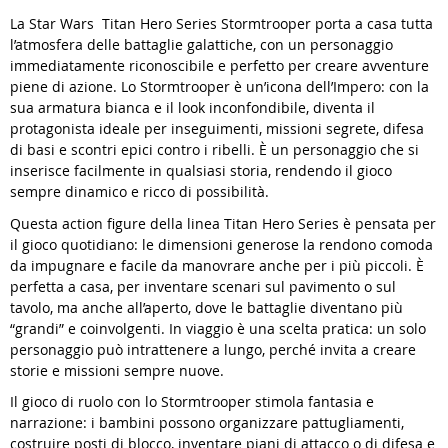
La Star Wars Titan Hero Series Stormtrooper porta a casa tutta
l’atmosfera delle battaglie galattiche, con un personaggio
immediatamente riconoscibile e perfetto per creare avventure
piene di azione. Lo Stormtrooper è un’icona dell’Impero: con la
sua armatura bianca e il look inconfondibile, diventa il
protagonista ideale per inseguimenti, missioni segrete, difesa
di basi e scontri epici contro i ribelli. È un personaggio che si
inserisce facilmente in qualsiasi storia, rendendo il gioco
sempre dinamico e ricco di possibilità.
Questa action figure della linea Titan Hero Series è pensata per
il gioco quotidiano: le dimensioni generose la rendono comoda
da impugnare e facile da manovrare anche per i più piccoli. È
perfetta a casa, per inventare scenari sul pavimento o sul
tavolo, ma anche all’aperto, dove le battaglie diventano più
“grandi” e coinvolgenti. In viaggio è una scelta pratica: un solo
personaggio può intrattenere a lungo, perché invita a creare
storie e missioni sempre nuove.
Il gioco di ruolo con lo Stormtrooper stimola fantasia e
narrazione: i bambini possono organizzare pattugliamenti,
costruire posti di blocco, inventare piani di attacco o di difesa e