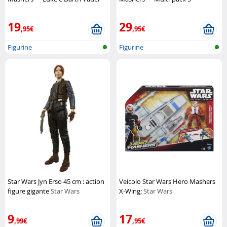
Hasbro
personaggi
Hasbro
19
29
,95€
,95€
Figurine
Figurine
Star Wars Jyn Erso 45 cm : action
Veicolo Star Wars Hero Mashers
figure gigante
Star Wars
X-Wing;
Star Wars
9
17
,99€
,95€