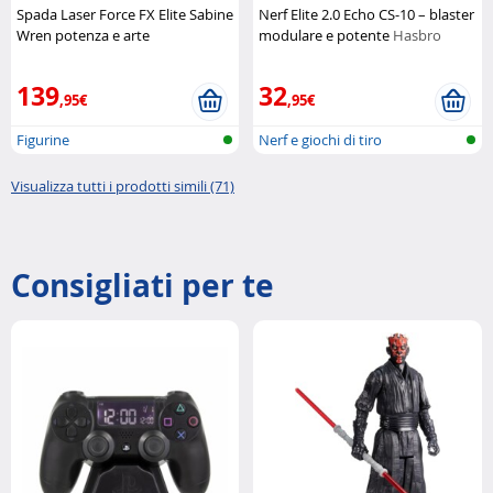
Spada Laser Force FX Elite Sabine
Nerf Elite 2.0 Echo CS-10 – blaster
Wren potenza e arte
modulare e potente
Hasbro
mandaloriana
Hasbro
139
32
,95€
,95€
Figurine
Nerf e giochi di tiro
Visualizza tutti i prodotti simili (71)
Consigliati per te