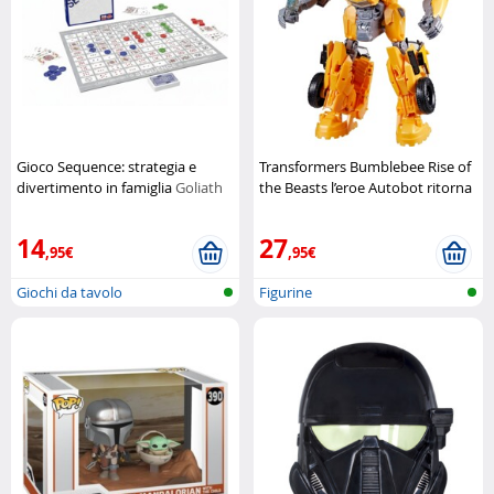
Gioco Sequence: strategia e
Transformers Bumblebee Rise of
divertimento in famiglia
Goliath
the Beasts l’eroe Autobot ritorna
in azione
Hasbro
14
27
,95€
,95€
Giochi da tavolo
Figurine