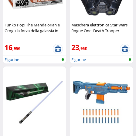
Funko Pop! The Mandalorian e
Maschera elettronica Star Wars
Grogu la forza della galassia in
Rogue One: Death Trooper
miniatura
Funko Pop
Imperiale
Star Wars
16
23
,95€
,95€
Figurine
Figurine