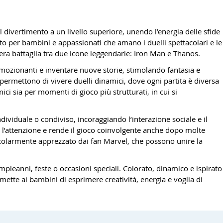
 divertimento a un livello superiore, unendo l’energia delle sfide
to per bambini e appassionati che amano i duelli spettacolari e le
era battaglia tra due icone leggendarie:
Iron Man
e
Thanos
.
emozionanti e inventare nuove storie, stimolando fantasia e
 permettono di vivere duelli dinamici, dove ogni partita è diversa
ici sia per momenti di gioco più strutturati, in cui si
ividuale o condiviso, incoraggiando l’interazione sociale e il
ta l’attenzione e rende il gioco coinvolgente anche dopo molte
ticolarmente apprezzato dai fan Marvel, che possono unire la
.
leanni, feste o occasioni speciali. Colorato, dinamico e ispirato
ette ai bambini di esprimere creatività, energia e voglia di