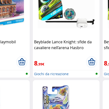
Playmobil
Beyblade Lance Knight: sfide da
Be
cavaliere nell’arena Hasbro
sf
8
8
,99€
,
Giochi da ricreazione
Gio