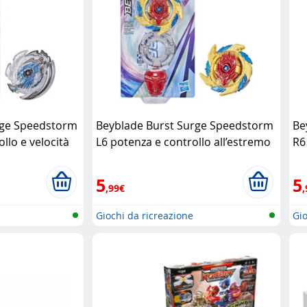
rge Speedstorm
Beyblade Burst Surge Speedstorm
Be
llo e velocità
L6 potenza e controllo all’estremo
R6
Hasbro
Ha
5
5
,99€
,
Giochi da ricreazione
Gio