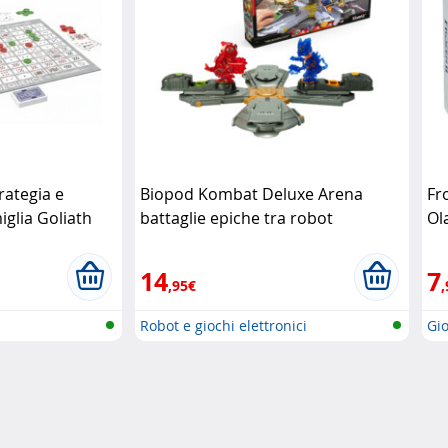
rategia e
Biopod Kombat Deluxe Arena
Fr
iglia Goliath
battaglie epiche tra robot
Ol
intelligenti Silverlit
14
7
,95€
,
Robot e giochi elettronici
Gio