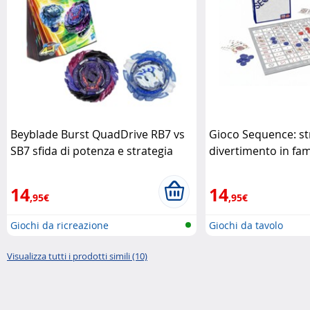
Beyblade Burst QuadDrive RB7 vs
Gioco Sequence: st
SB7 sfida di potenza e strategia
divertimento in fam
Hasbro
14
14
,95€
,95€
Giochi da ricreazione
Giochi da tavolo
Visualizza tutti i prodotti simili (10)