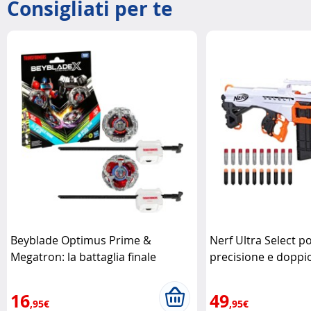
Consigliati per te
Beyblade Optimus Prime &
Nerf Ultra Select p
Megatron: la battaglia finale
precisione e doppio
Hasbro
Nerf
16
49
,95€
,95€