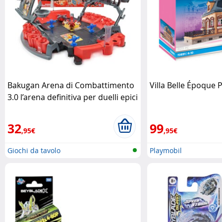
Bakugan Arena di Combattimento
Villa Belle Époque 
3.0 l’arena definitiva per duelli epici
Spin Master
32
99
,95€
,95€
Giochi da tavolo
Playmobil