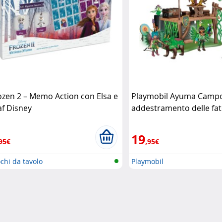
ozen 2 – Memo Action con Elsa e
Playmobil Ayuma Campo
af Disney
addestramento delle fa
Playmobil
19
95€
,95€
chi da tavolo
Playmobil