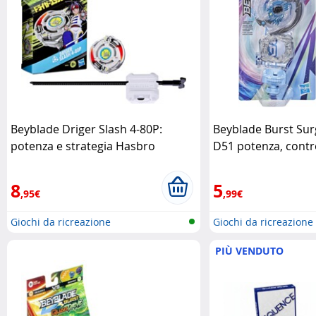
Beyblade Driger Slash 4-80P:
Beyblade Burst Su
potenza e strategia Hasbro
D51 potenza, contro
estrema Hasbro
8
5
,95€
,99€
Giochi da ricreazione
Giochi da ricreazione
PIÙ VENDUTO