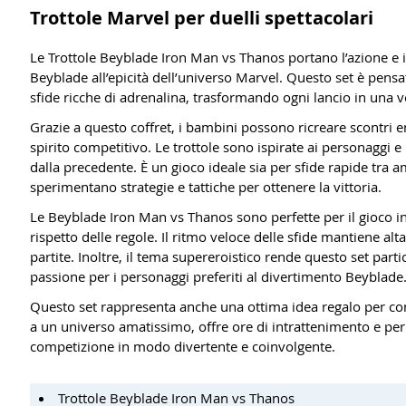
Trottole Marvel per duelli spettacolari
Le Trottole Beyblade Iron Man vs Thanos portano l’azione e il
Beyblade all’epicità dell’universo Marvel. Questo set è pensa
sfide ricche di adrenalina, trasformando ogni lancio in una v
Grazie a questo coffret, i bambini possono ricreare scontri 
spirito competitivo. Le trottole sono ispirate ai personaggi e
dalla precedente. È un gioco ideale sia per sfide rapide tra am
sperimentano strategie e tattiche per ottenere la vittoria.
Le Beyblade Iron Man vs Thanos sono perfette per il gioco ind
rispetto delle regole. Il ritmo veloce delle sfide mantiene al
partite. Inoltre, il tema supereroistico rende questo set par
passione per i personaggi preferiti al divertimento Beyblade
Questo set rappresenta anche una ottima idea regalo per comp
a un universo amatissimo, offre ore di intrattenimento e perm
competizione in modo divertente e coinvolgente.
Trottole Beyblade Iron Man vs Thanos