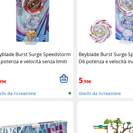
yblade Burst Surge Speedstorm
Beyblade Burst Surge 
 potenza e velocità senza limiti
D6 potenza e velocità in
sbro
Hasbro
5
99€
,99€
chi da ricreazione
Giochi da ricreazione