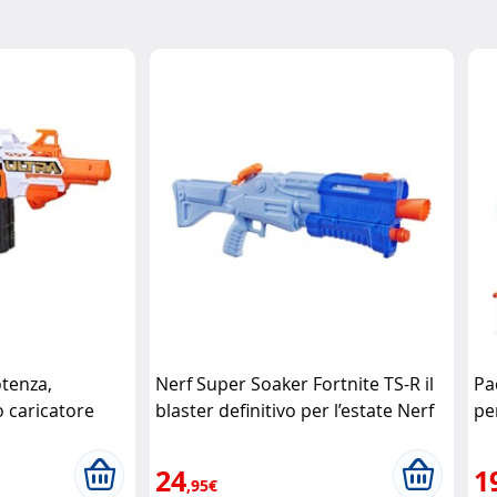
otenza,
Nerf Super Soaker Fortnite TS-R il
Pac
 caricatore
blaster definitivo per l’estate Nerf
pe
24
1
,95€