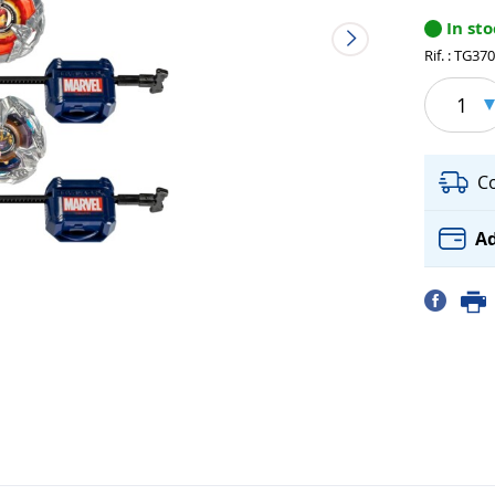
In st
Rif. : TG37
1
C
Ad