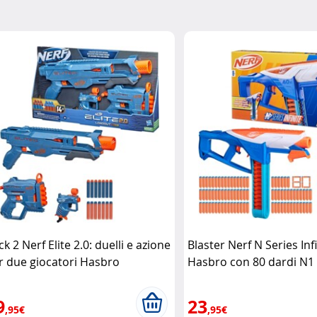
k 2 Nerf Elite 2.0: duelli e azione
Blaster Nerf N Series Inf
r due giocatori Hasbro
Hasbro con 80 dardi N1
9
23
,95€
,95€