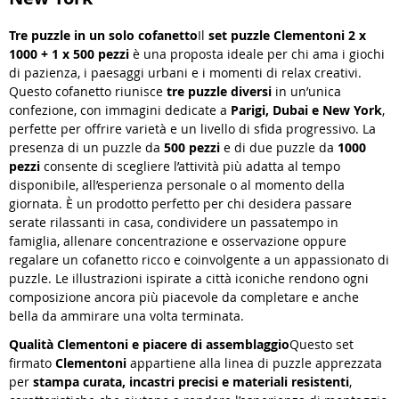
Tre puzzle in un solo cofanetto
Il
set puzzle Clementoni 2 x
1000 + 1 x 500 pezzi
è una proposta ideale per chi ama i giochi
di pazienza, i paesaggi urbani e i momenti di relax creativi.
Questo cofanetto riunisce
tre puzzle diversi
in un’unica
confezione, con immagini dedicate a
Parigi, Dubai e New York
,
perfette per offrire varietà e un livello di sfida progressivo. La
presenza di un puzzle da
500 pezzi
e di due puzzle da
1000
pezzi
consente di scegliere l’attività più adatta al tempo
disponibile, all’esperienza personale o al momento della
giornata. È un prodotto perfetto per chi desidera passare
serate rilassanti in casa, condividere un passatempo in
famiglia, allenare concentrazione e osservazione oppure
regalare un cofanetto ricco e coinvolgente a un appassionato di
puzzle. Le illustrazioni ispirate a città iconiche rendono ogni
composizione ancora più piacevole da completare e anche
bella da ammirare una volta terminata.
Qualità Clementoni e piacere di assemblaggio
Questo set
firmato
Clementoni
appartiene alla linea di puzzle apprezzata
per
stampa curata, incastri precisi e materiali resistenti
,