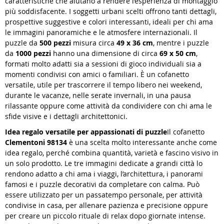
caratteristiche che aiutano a rendere l’esperienza di montaggio
più soddisfacente. I soggetti urbani scelti offrono tanti dettagli,
prospettive suggestive e colori interessanti, ideali per chi ama
le immagini panoramiche e le atmosfere internazionali. Il
puzzle da
500 pezzi
misura circa
49 x 36 cm
, mentre i puzzle
da
1000 pezzi
hanno una dimensione di circa
69 x 50 cm
,
formati molto adatti sia a sessioni di gioco individuali sia a
momenti condivisi con amici o familiari. È un cofanetto
versatile, utile per trascorrere il tempo libero nei weekend,
durante le vacanze, nelle serate invernali, in una pausa
rilassante oppure come attività da condividere con chi ama le
sfide visive e i dettagli architettonici.
Idea regalo versatile per appassionati di puzzle
Il cofanetto
Clementoni 98134
è una scelta molto interessante anche come
idea regalo, perché combina quantità, varietà e fascino visivo in
un solo prodotto. Le tre immagini dedicate a grandi città lo
rendono adatto a chi ama i viaggi, l’architettura, i panorami
famosi e i puzzle decorativi da completare con calma. Può
essere utilizzato per un passatempo personale, per attività
condivise in casa, per allenare pazienza e precisione oppure
per creare un piccolo rituale di relax dopo giornate intense.