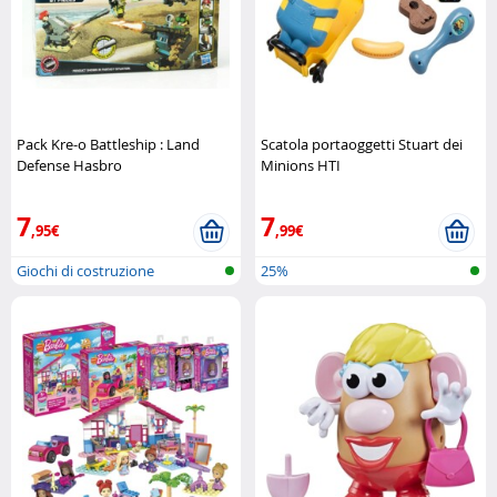
Pack Kre-o Battleship : Land
Scatola portaoggetti Stuart dei
Defense Hasbro
Minions HTI
7
7
,95€
,99€
Giochi di costruzione
25%