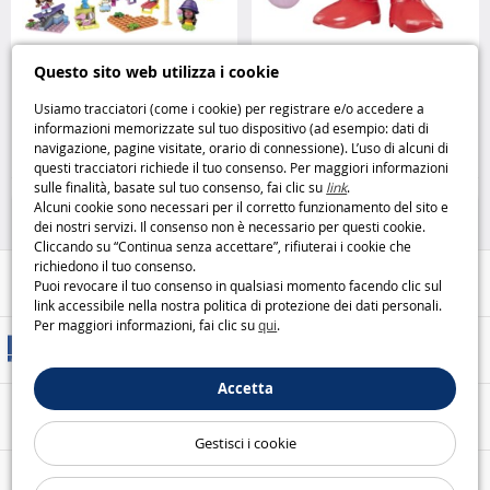
Barbie Building Sets HBF32
Madame Patata 12 Pezzi
Questo sito web utilizza i cookie
costruisci e gioca con stile Mega
creatività e divertimento in ogni
Construx
combinazione Hasbro
Usiamo tracciatori (come i cookie) per registrare e/o accedere a
informazioni memorizzate sul tuo dispositivo (ad esempio: dati di
29
9
navigazione, pagine visitate, orario di connessione). L’uso di alcuni di
,95€
,99€
questi tracciatori richiede il tuo consenso. Per maggiori informazioni
sulle finalità, basate sul tuo consenso, fai clic su
link
.
Giochi di costruzione
Giochi di costruzione
Alcuni cookie sono necessari per il corretto funzionamento del sito e
dei nostri servizi. Il consenso non è necessario per questi cookie.
Cliccando su “Continua senza accettare”, rifiuterai i cookie che
richiedono il tuo consenso.
Aiuto / Contatti
Puoi revocare il tuo consenso in qualsiasi momento facendo clic sul
link accessibile nella nostra politica di protezione dei dati personali.
Per maggiori informazioni, fai clic su
qui
.
Metodi di consegna
Accetta
Pagamento sicuro
Gestisci i cookie
Le nostre garanzie