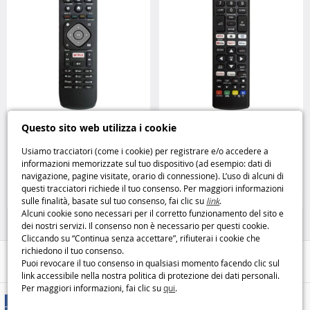
Telecomando universale
Telecomando universale
Questo sito web utilizza i cookie
compatibile con TV Philips
compatibile con TV LG Unitronic
Unitronic
Usiamo tracciatori (come i cookie) per registrare e/o accedere a
informazioni memorizzate sul tuo dispositivo (ad esempio: dati di
9
9
navigazione, pagine visitate, orario di connessione). L’uso di alcuni di
,99€
,99€
questi tracciatori richiede il tuo consenso. Per maggiori informazioni
sulle finalità, basate sul tuo consenso, fai clic su
link
.
Casa e Tempo Libero
Casa e Tempo Libero
Alcuni cookie sono necessari per il corretto funzionamento del sito e
dei nostri servizi. Il consenso non è necessario per questi cookie.
Cliccando su “Continua senza accettare”, rifiuterai i cookie che
richiedono il tuo consenso.
Aiuto / Contatti
Puoi revocare il tuo consenso in qualsiasi momento facendo clic sul
link accessibile nella nostra politica di protezione dei dati personali.
Per maggiori informazioni, fai clic su
qui
.
Metodi di consegna