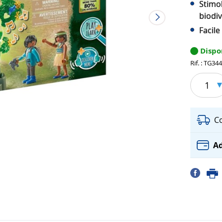
Stimol
biodiv
Facile
Dispo
Rif. : TG34
1
C
Ad