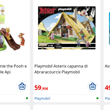
nnie the Pooh e
Playmobil Asterix capanna di
As
le Api
Abraracourcix Playmobil
59
4
,95€
Playmobil
Pl