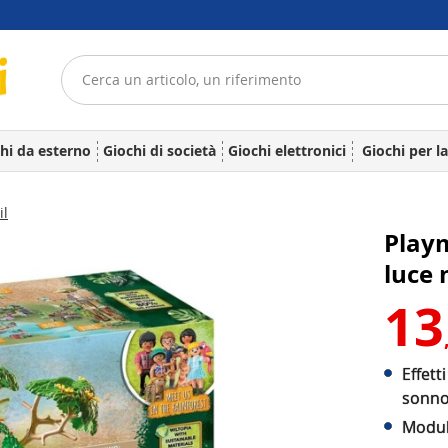
hi da esterno
Giochi di società
Giochi elettronici
Giochi per l
il
Playm
luce 
13
Effett
sonn
Modul