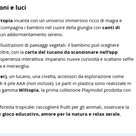
ni e luci
ltopia
incanta con un universo immersivo ricco di magia e
accompagna i bambini nel cuore della giungla con
canti di
o un addormentamento sereno.
llustrazioni di paesaggi vegetali: il bambino può scegliere
oltre, con la
carta del tucano da scansionare nell’app
esperienza interattiva: imparano nuove curiosità e scattano selfie
a e meraviglia.
er)
, un tucano, una civetta, accessori da esplorazione come
 4 pile AAA (non incluse). Le parti in plastica sono realizzate in
ella gamma
Wiltopia
, la prima collezione Playmobil prodotta con
foresta tropicale: raccogliere frutti per gli animali, osservare la
ce
gioco educativo, amore per la natura e relax serale
,