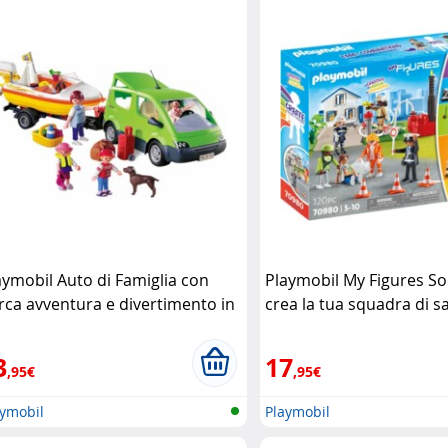
aymobil Auto di Famiglia con
Playmobil My Figures So
rca avventura e divertimento in
crea la tua squadra di s
aggio Playmobil
Playmobil
3
17
,95€
,95€
aymobil
Playmobil