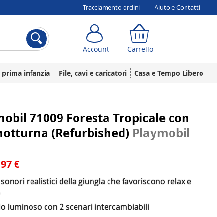
Tracciamento ordini
Aiuto e Contatti
Account
Carrello
Account
Carrello
a prima infanzia
Pile, cavi e caricatori
Casa e Tempo Libero
obil 71009 Foresta Tropicale con
notturna (Refurbished)
Playmobil
,97 €
i sonori realistici della giungla che favoriscono relax e
o
o luminoso con 2 scenari intercambiabili