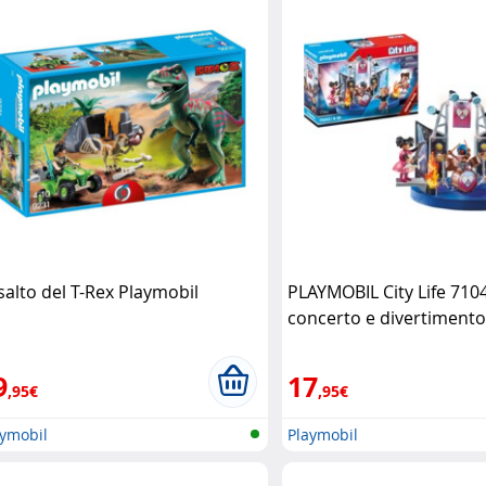
salto del T-Rex Playmobil
PLAYMOBIL City Life 710
concerto e divertimento
9
17
,95€
,95€
aymobil
Playmobil