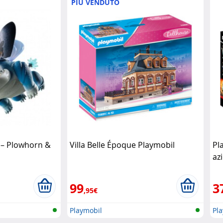
PIÙ VENDUTO
 – Plowhorn &
Villa Belle Époque Playmobil
Pl
az
ru
99
3
,95€
Playmobil
Pl