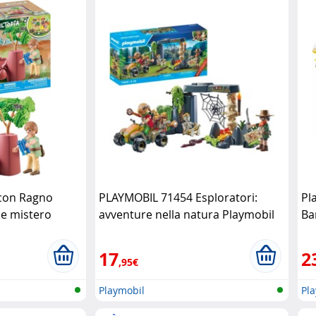
con Ragno
PLAYMOBIL 71454 Esploratori:
Pl
 e mistero
avventure nella natura Playmobil
Ba
vi
17
2
,95€
Playmobil
Pl