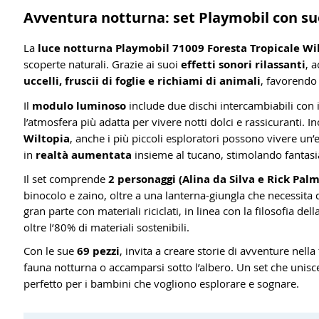
Avventura notturna: set Playmobil con suo
La
luce notturna Playmobil 71009 Foresta Tropicale Wi
scoperte naturali. Grazie ai suoi
effetti sonori rilassanti
, 
uccelli, fruscii di foglie e richiami di animali
, favorend
Il
modulo luminoso
include due dischi intercambiabili con i
l’atmosfera più adatta per vivere notti dolci e rassicuranti. In
Wiltopia
, anche i più piccoli esploratori possono vivere un’
in
realtà aumentata
insieme al tucano, stimolando fantasi
Il set comprende
2 personaggi (Alina da Silva e Rick Palm
binocolo e zaino, oltre a una lanterna-giungla che necessita di
gran parte con materiali riciclati, in linea con la filosofia d
oltre l’80% di materiali sostenibili.
Con le sue
69 pezzi
, invita a creare storie di avventure nella 
fauna notturna o accamparsi sotto l’albero. Un set che unis
perfetto per i bambini che vogliono esplorare e sognare.