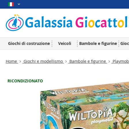
Giochi di costruzione
Veicoli
Bambole e figurine
Gioc
Home
Giochi e modellismo
Bambole e figurine
Playmob
RICONDIZIONATO