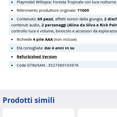
Playmobil Wiltopia: Foresta Tropicale con luce notturna
Riferimento produttore originale:
71009
Contenuto:
69 pezzi
, effetti sonori della giungla,
2 disc
contenuti audio,
2 personaggi (Alina da Silva e Rick Pal
controllo luce e volume, binocolo e accessori da esplorazi
Richiede
4 pile AAA
(non incluse)
Età consigliata:
dai 4 anni in su
Refurbished Version
Code GTIN/EAN : 3527360103976
Prodotti simili