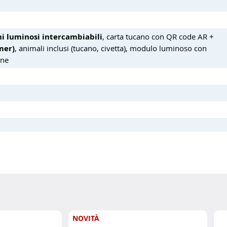
hi luminosi intercambiabili
, carta tucano con QR code AR +
mer)
, animali inclusi (tucano, civetta), modulo luminoso con
one
NOVITÀ