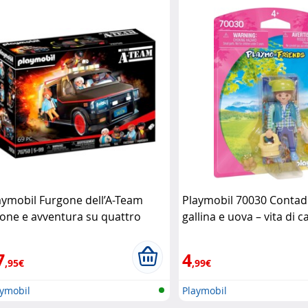
aymobil Furgone dell’A-Team
Playmobil 70030 Contad
ione e avventura su quattro
gallina e uova – vita di
ote Playmobil
in miniatura Playmobil
7
4
,95€
,99€
aymobil
Playmobil