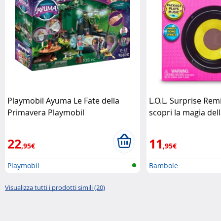
Playmobil Ayuma Le Fate della
L.O.L. Surprise Remi
Primavera Playmobil
scopri la magia del
della moda Giochi P
22
11
,95€
,95€
Playmobil
Bambole
Visualizza tutti i prodotti simili (20)