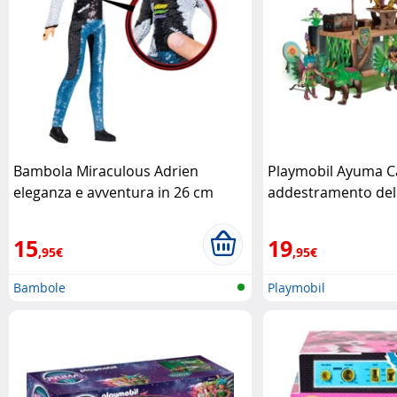
Bambola Miraculous Adrien
Playmobil Ayuma C
eleganza e avventura in 26 cm
addestramento dell
Bandai
Playmobil
15
19
,95€
,95€
Bambole
Playmobil