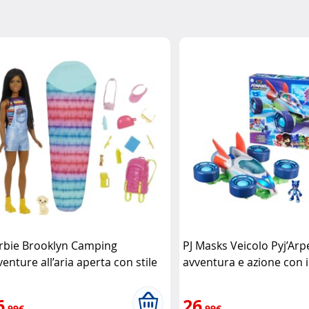
rbie Brooklyn Camping
PJ Masks Veicolo Pyj’Ar
venture all’aria aperta con stile
avventura e azione con 
rbie
della notte Hasbro
6
26
,99€
,99€