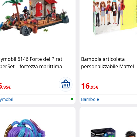
aymobil 6146 Forte dei Pirati
Bambola articolata
perSet – fortezza marittima
personalizzabile Mattel
mpleta Playmobil
5
16
,95€
,95€
aymobil
Bambole