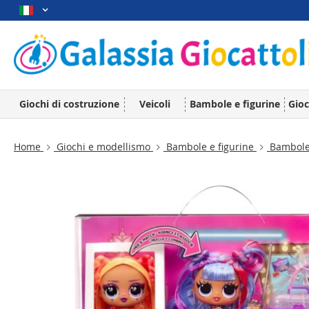
Giochi di costruzione
Veicoli
Bambole e figurine
Gioc
Home
Giochi e modellismo
Bambole e figurine
Bambol