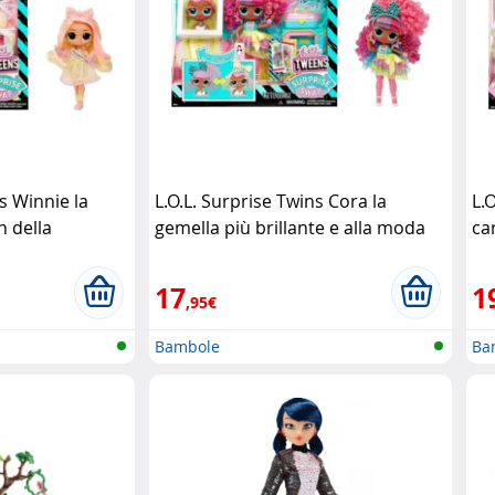
s Winnie la
L.O.L. Surprise Twins Cora la
L.O
n della
gemella più brillante e alla moda
ca
prise!
L.O.L Surprise!
Su
17
1
,95€
Bambole
Ba