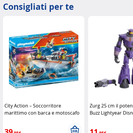
Consigliati per te
City Action – Soccorritore
Zurg 25 cm il poten
marittimo con barca e motoscafo
Buzz Lightyear Disn
Playmobil
39
11
,95€
,95€