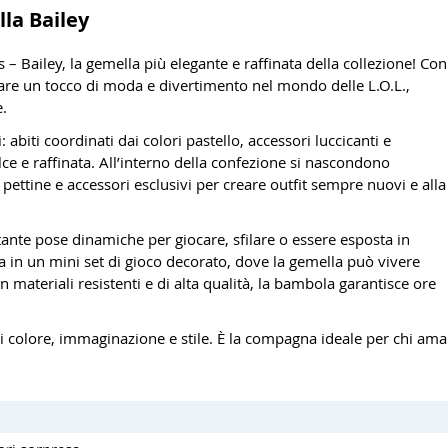
lla Bailey
s – Bailey, la gemella più elegante e raffinata della collezione! Con
ortare un tocco di moda e divertimento nel mondo delle L.O.L.,
e.
abiti coordinati dai colori pastello, accessori luccicanti e
lce e raffinata. All’interno della confezione si nascondono
pettine e accessori esclusivi per creare outfit sempre nuovi e alla
ante pose dinamiche per giocare, sfilare o essere esposta in
a in un mini set di gioco decorato, dove la gemella può vivere
in materiali resistenti e di alta qualità, la bambola garantisce ore
di colore, immaginazione e stile. È la compagna ideale per chi ama