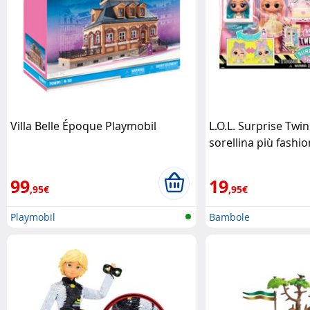
Villa Belle Époque Playmobil
L.O.L. Surprise Twin
sorellina più fashio
collezione L.O.L Sur
99
19
,95€
,95€
Playmobil
Bambole