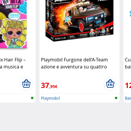
x Hair Flip –
Playmobil Furgone dell’A-Team
Cu
la musica e
azione e avventura su quattro
bal
reziosi
ruote Playmobil
37
1
,95€
Playmobil
Ba