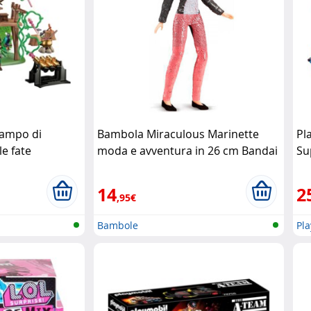
ampo di
Bambola Miraculous Marinette
Pl
e fate
moda e avventura in 26 cm Bandai
Su
co
14
2
,95€
Bambole
Pl