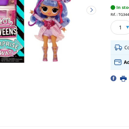
In st
Rif. : TG34
1
C
Ad