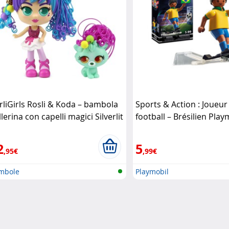
rliGirls Rosli & Koda – bambola
Sports & Action : Joueur
lerina con capelli magici Silverlit
football – Brésilien Play
2
5
,95€
,99€
mbole
Playmobil