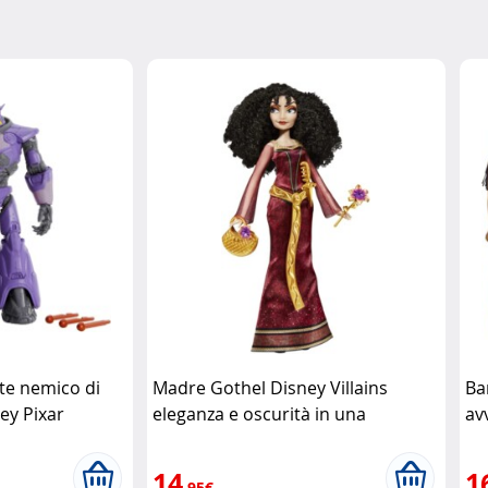
te nemico di
Madre Gothel Disney Villains
Ba
ey Pixar
eleganza e oscurità in una
av
bambola da collezione Disney
Ba
14
1
,95€