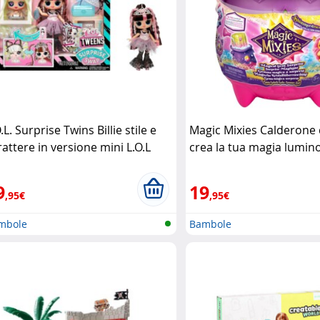
.L. Surprise Twins Billie stile e
Magic Mixies Calderone 
rattere in versione mini L.O.L
crea la tua magia lumi
rprise!
9
19
,95€
,95€
mbole
Bambole