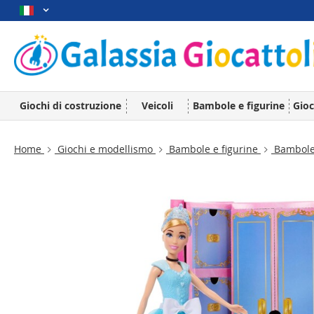
Giochi di costruzione
Veicoli
Bambole e figurine
Gioc
Home
Giochi e modellismo
Bambole e figurine
Bambol