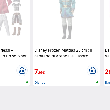
lessi –
Disney Frozen Mattias 28 cm : il
Ba
 in un solo set
capitano di Arendelle Hasbro
Va
7
2
,99€
Disney
Ba