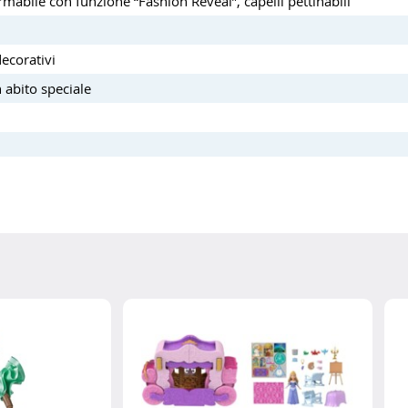
rmabile con funzione “Fashion Reveal”, capelli pettinabili
decorativi
 abito speciale