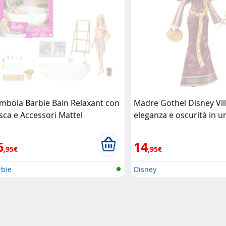
mbola Barbie Bain Relaxant con
Madre Gothel Disney Vil
sca e Accessori Mattel
eleganza e oscurità in u
bambola da collezione 
6
14
,95€
,95€
rbie
Disney