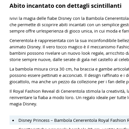
Abito incantato con dettagli scintillanti
ivivi la magia delle fiabe Disney con la Bambola Cenerentola
che permette di scoprire abiti incantati con un semplice ges
sempre offre un’esperienza di gioco unica, in cui moda e fan
Cenerentola è rappresentata con la sua inconfondibile bellez
animato Disney. Il vero tocco magico è il meccanismo Fashio
bambini possono rivelare un nuovo look regale, arricchito da de
storie sempre nuove, dalle serate di gala nel castello al celeb
La bambola misura circa 30 cm, ha braccia e gambe articolate 
possono essere pettinati e acconciati. Il design raffinato e 
giocattolo, ma anche un pezzo da collezione per i fan delle p
Il Royal Fashion Reveal di Cenerentola stimola la creatività, 
reinventare la fiaba a modo loro. Un regalo ideale per tutte 
magia Disney.
Disney Princess – Bambola Cenerentola Royal Fashion 