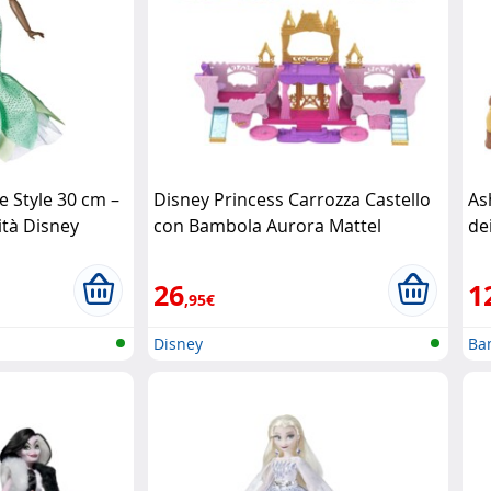
e Style 30 cm –
Disney Princess Carrozza Castello
As
tà Disney
con Bambola Aurora Mattel
de
Ma
26
1
,95€
Disney
Ba