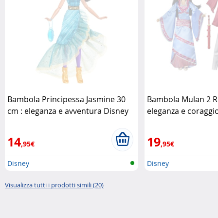
Bambola Principessa Jasmine 30
Bambola Mulan 2 Rif
cm : eleganza e avventura Disney
eleganza e coraggio
Disney
Disney
14
19
,95€
,95€
Disney
Disney
Visualizza tutti i prodotti simili (20)