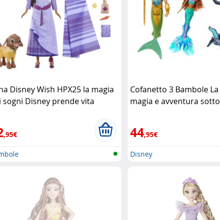
ha Disney Wish HPX25 la magia
Cofanetto 3 Bambole La 
i sogni Disney prende vita
magia e avventura sotto
ttel
Mattel
2
44
,95€
,95€
mbole
Disney