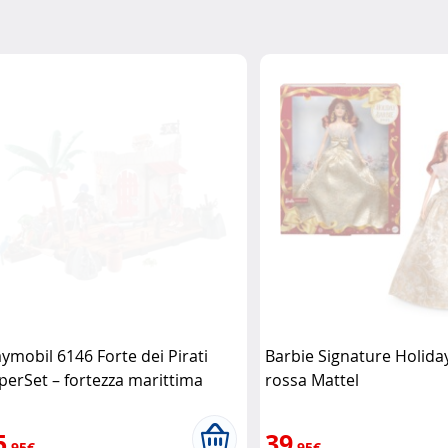
aymobil 6146 Forte dei Pirati
Barbie Signature Holida
perSet – fortezza marittima
rossa Mattel
mpleta Playmobil
5
39
,95€
,95€