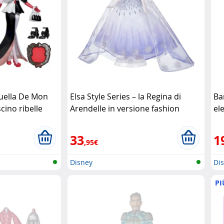
uella De Mon
Elsa Style Series – la Regina di
Ba
scino ribelle
Arendelle in versione fashion
el
Disney
33
1
,95€
Disney
Di
PI