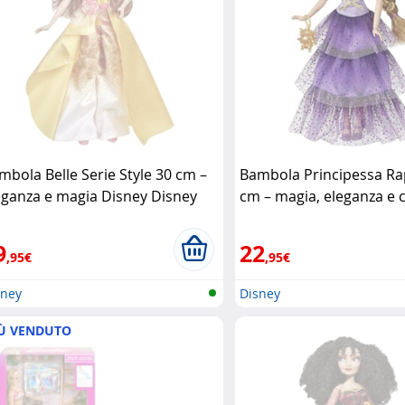
mbola Belle Serie Style 30 cm –
Bambola Principessa Ra
eganza e magia Disney Disney
cm – magia, eleganza e c
Disney Disney
9
22
,95€
,95€
sney
Disney
Ù VENDUTO