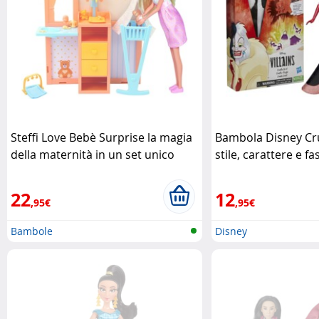
Steffi Love Bebè Surprise la magia
Bambola Disney Cr
della maternità in un set unico
stile, carattere e fa
Simba
Hasbro
22
12
,95€
,95€
Bambole
Disney