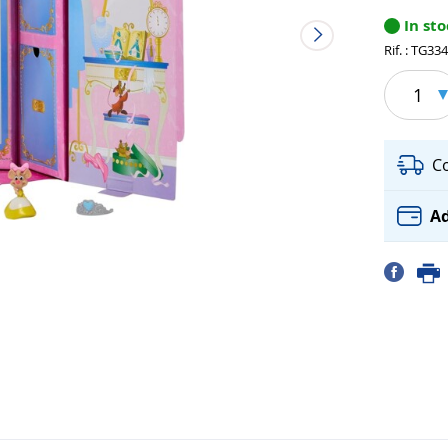
In st
Rif. : TG33
1
C
Ad