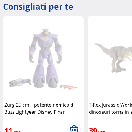
Consigliati per te
Zurg 25 cm il potente nemico di
T-Rex Jurassic World
Buzz Lightyear Disney Pixar
dinosauri torna in 
11
39
,95€
,95€