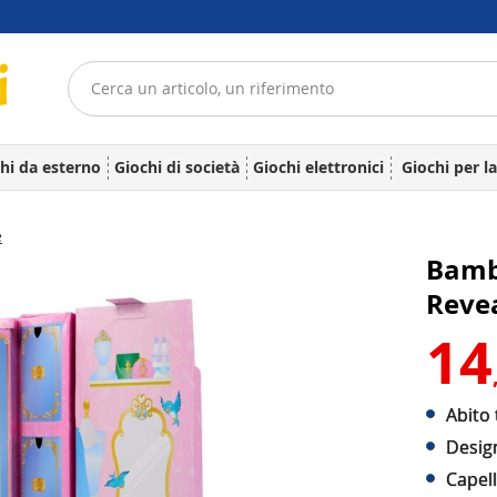
hi da esterno
Giochi di società
Giochi elettronici
Giochi per l
e
Bamb
Revea
14
Abito
Design
Capell