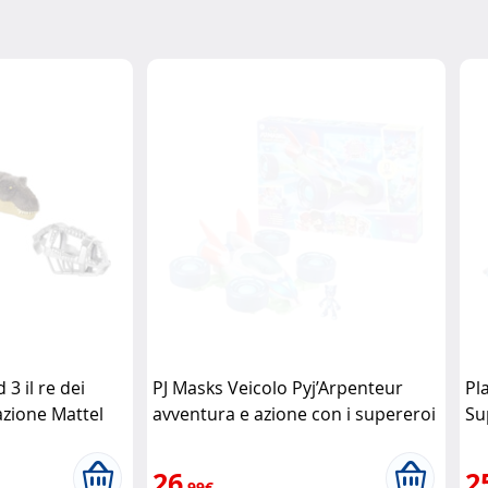
 3 il re dei
PJ Masks Veicolo Pyj’Arpenteur
Pl
azione Mattel
avventura e azione con i supereroi
Su
della notte Hasbro
co
26
2
,99€