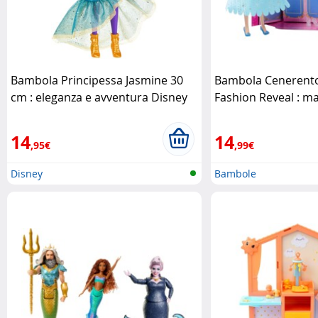
Bambola Principessa Jasmine 30
Bambola Cenerento
cm : eleganza e avventura Disney
Fashion Reveal : ma
Disney
trasformazione
Mat
14
14
,95€
,99€
Disney
Bambole