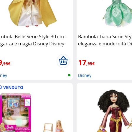
mbola Belle Serie Style 30 cm –
Bambola Tiana Serie Sty
eganza e magia Disney
Disney
eleganza e modernità D
Disney
9
17
,95€
,95€
sney
Disney
Ù VENDUTO