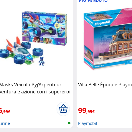
PIÙ VENDUTO
 Masks Veicolo Pyj’Arpenteur
Villa Belle Époque
Playm
ventura e azione con i supereroi
lla notte
Hasbro
6
99
,99€
,95€
urine
Playmobil