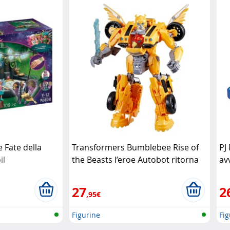
 Fate della
Transformers Bumblebee Rise of
PJ
il
the Beasts l’eroe Autobot ritorna
av
in azione
Hasbro
de
27
2
,95€
Figurine
Fig