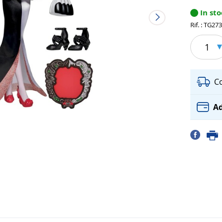
In st
Rif. : TG27
1
C
Ad