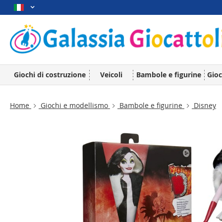
Giochi di costruzione
Veicoli
Bambole e figurine
Gioc
Home
Giochi e modellismo
Bambole e figurine
Disney