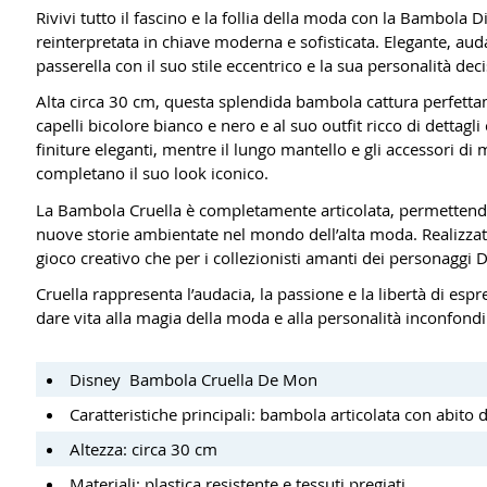
Rivivi tutto il fascino e la follia della moda con la Bambola 
reinterpretata in chiave moderna e sofisticata. Elegante, aud
passerella con il suo stile eccentrico e la sua personalità deci
Alta circa 30 cm, questa splendida bambola cattura perfettame
capelli bicolore bianco e nero e al suo outfit ricco di dettagli 
finiture eleganti, mentre il lungo mantello e gli accessori 
completano il suo look iconico.
La Bambola Cruella è completamente articolata, permettendo d
nuove storie ambientate nel mondo dell’alta moda. Realizzata c
gioco creativo che per i collezionisti amanti dei personaggi D
Cruella rappresenta l’audacia, la passione e la libertà di e
dare vita alla magia della moda e alla personalità inconfondib
Disney Bambola Cruella De Mon
Caratteristiche principali: bambola articolata con abito 
Altezza: circa 30 cm
Materiali: plastica resistente e tessuti pregiati