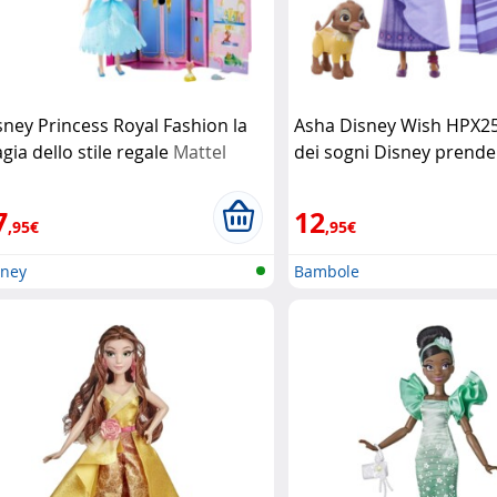
sney Princess Royal Fashion la
Asha Disney Wish HPX25
gia dello stile regale
Mattel
dei sogni Disney prende 
Mattel
7
12
,95€
,95€
sney
Bambole