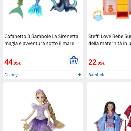
Cofanetto 3 Bambole La Sirenetta
Steffi Love Bebè Su
magia e avventura sotto il mare
della maternità in 
Mattel
Simba
44
22
,95€
,95€
Disney
Bambole