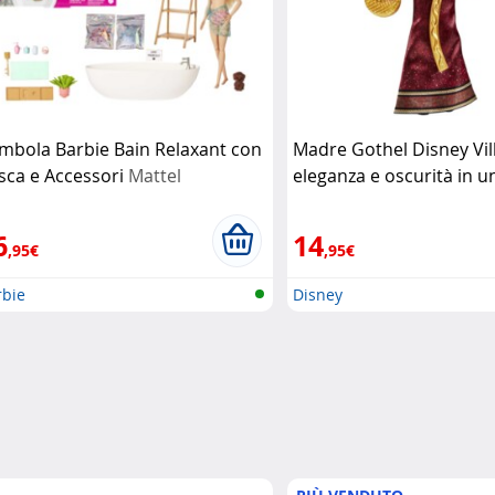
mbola Barbie Bain Relaxant con
Madre Gothel Disney Vil
sca e Accessori
Mattel
eleganza e oscurità in u
bambola da collezione
D
6
14
,95€
,95€
rbie
Disney