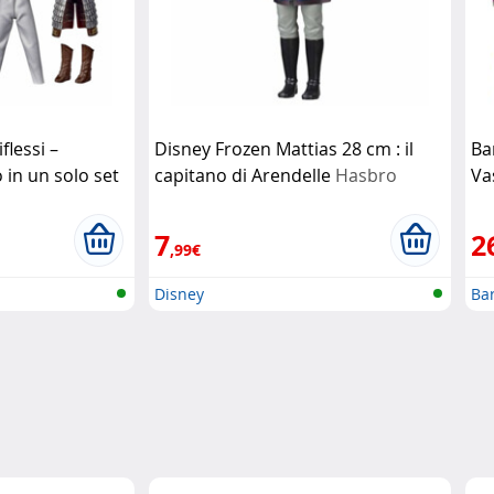
lessi –
Disney Frozen Mattias 28 cm : il
Ba
 in un solo set
capitano di Arendelle
Hasbro
Va
7
2
,99€
Disney
Ba