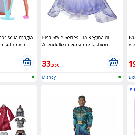
rprise la magia
Elsa Style Series – la Regina di
Ba
un set unico
Arendelle in versione fashion
el
Disney
33
1
,95€
Disney
Di
PI