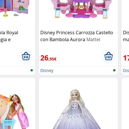
la Royal
Disney Princess Carrozza Castello
Di
gia e
con Bambola Aurora
Mattel
ma
tel
26
1
,95€
Disney
Di