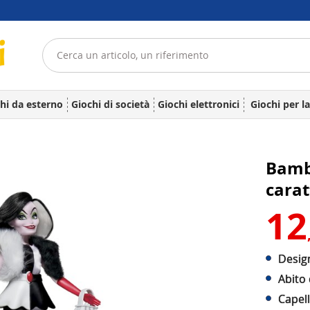
hi da esterno
Giochi di società
Giochi elettronici
Giochi per l
Bambo
carat
12
Design
Abito 
Capell