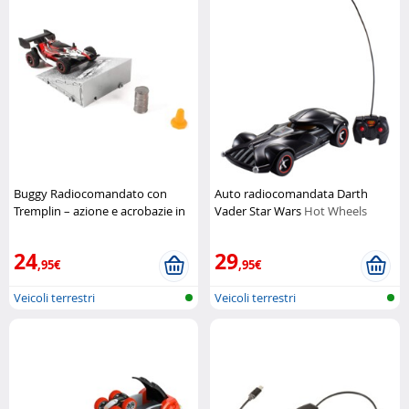
Buggy Radiocomandato con
Auto radiocomandata Darth
Tremplin – azione e acrobazie in
Vader Star Wars
Hot Wheels
miniatura
MGM Jouets
24
29
,95€
,95€
Veicoli terrestri
Veicoli terrestri
radiocomandati
radiocomandati