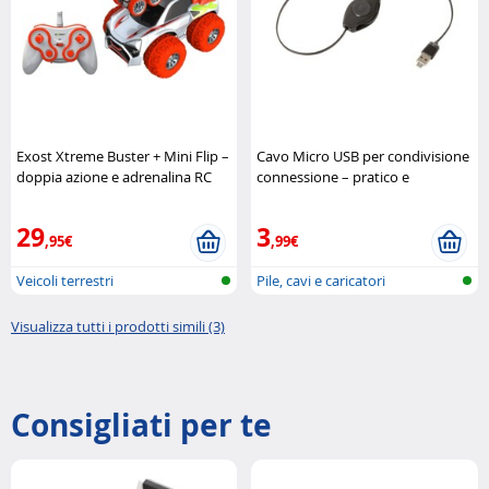
Exost Xtreme Buster + Mini Flip –
Cavo Micro USB per condivisione
doppia azione e adrenalina RC
connessione – pratico e
EXOST
multifunzione
Retrak
29
3
,95€
,99€
Veicoli terrestri
Pile, cavi e caricatori
radiocomandati
Visualizza tutti i prodotti simili (3)
Consigliati per te