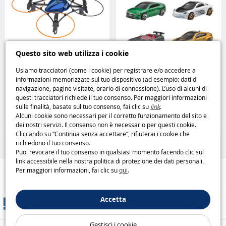
Questo sito web utilizza i cookie
Usiamo tracciatori (come i cookie) per registrare e/o accedere a
Drone radiocomandato Space
Hot Wheels Cofanetto 6 Veicoli
informazioni memorizzate sul tuo dispositivo (ad esempio: dati di
Galaxy
Silverlit
Euro velocità e stile da collezione
navigazione, pagine visitate, orario di connessione). L’uso di alcuni di
Hot Wheels
questi tracciatori richiede il tuo consenso. Per maggiori informazioni
sulle finalità, basate sul tuo consenso, fai clic su
link
.
26
17
,95€
,95€
Alcuni cookie sono necessari per il corretto funzionamento del sito e
dei nostri servizi. Il consenso non è necessario per questi cookie.
Droni e modellismo
Veicoli e circuiti
Cliccando su “Continua senza accettare”, rifiuterai i cookie che
richiedono il tuo consenso.
Puoi revocare il tuo consenso in qualsiasi momento facendo clic sul
link accessibile nella nostra politica di protezione dei dati personali.
Per maggiori informazioni, fai clic su
qui
.
Aiuto / Contatti
Accetta
Metodi di consegna
Gestisci i cookie