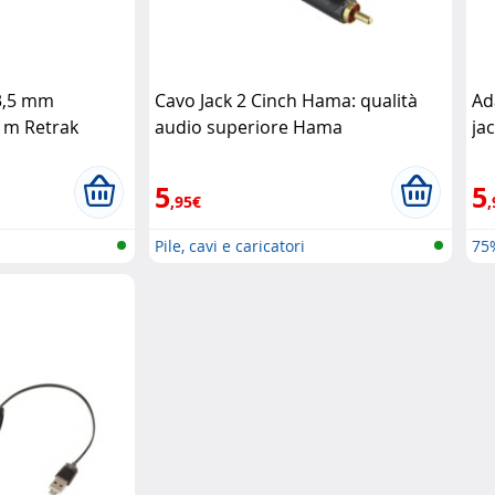
 3,5 mm
Cavo Jack 2 Cinch Hama: qualità
Ad
1 m Retrak
audio superiore Hama
ja
5
5
,95€
,
Pile, cavi e caricatori
75