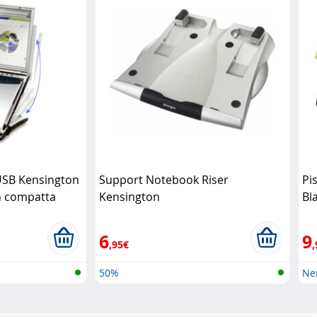
USB Kensington
Support Notebook Riser
Pi
on compatta
Kensington
Bl
6
9
,95€
,
50%
Ner