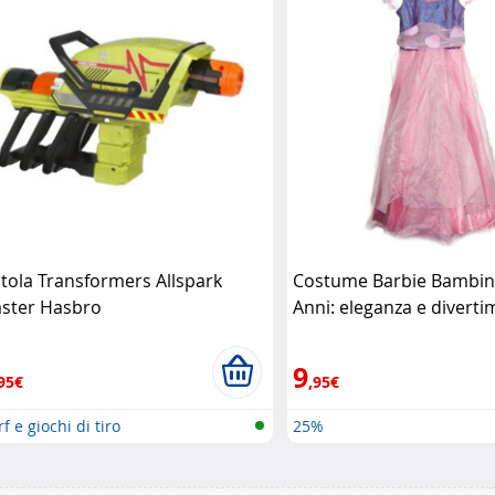
stola Transformers Allspark
Costume Barbie Bambin
aster Hasbro
Anni: eleganza e diverti
rosa Barbie
9
95€
,95€
f e giochi di tiro
25%