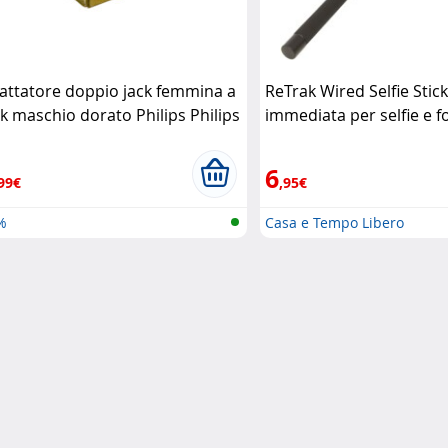
attatore doppio jack femmina a
ReTrak Wired Selfie Stick
ck maschio dorato Philips Philips
immediata per selfie e f
gruppo Retrak
6
99€
,95€
%
Casa e Tempo Libero