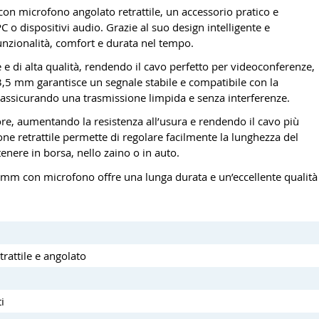
con microfono angolato retrattile, un accessorio pratico e
C o dispositivi audio. Grazie al suo design intelligente e
nzionalità, comfort e durata nel tempo.
 e di alta qualità, rendendo il cavo perfetto per videoconferenze,
 3,5 mm garantisce un segnale stabile e compatibile con la
, assicurando una trasmissione limpida e senza interferenze.
ore, aumentando la resistenza all’usura e rendendo il cavo più
ione retrattile permette di regolare facilmente la lunghezza del
tenere in borsa, nello zaino o in auto.
 3,5 mm con microfono offre una lunga durata e un’eccellente qualità
trattile e angolato
i