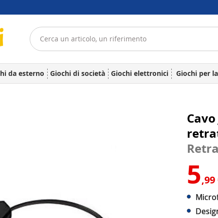
hi da esterno
Giochi di società
Giochi elettronici
Giochi per l
Cavo
retra
Retr
5
,99
Micro
Desig