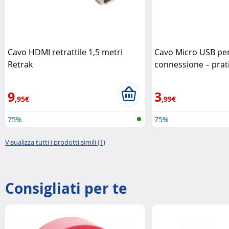
Cavo HDMI retrattile 1,5 metri
Cavo Micro USB per
Retrak
connessione – prat
multifunzione Retr
9
3
,95€
,99€
75%
75%
Visualizza tutti i prodotti simili (1)
Consigliati per te