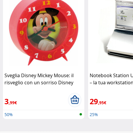
Sveglia Disney Mickey Mouse: il
Notebook Station 
risveglio con un sorriso Disney
– la tua workstati
Kensington
3
29
,99€
,95€
50%
25%