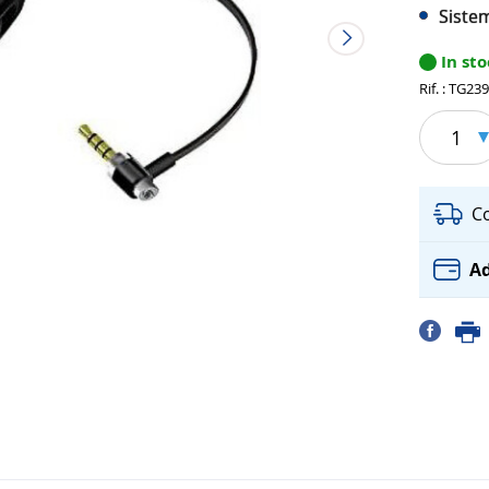
Sistem
In st
Rif. : TG23
1
C
Ad