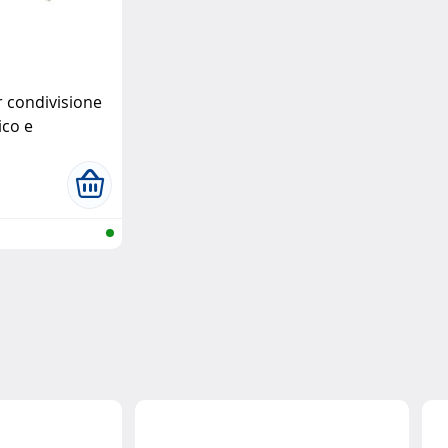
 condivisione
ico e
ak