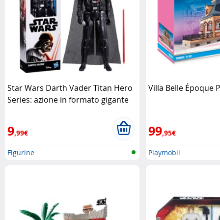
Star Wars Darth Vader Titan Hero
Villa Belle Époque 
Series: azione in formato gigante
Hasbro
9
99
,99€
,95€
Figurine
Playmobil