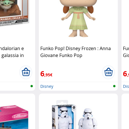
ndalorian e
Funko Pop! Disney Frozen : Anna
Fu
 galassia in
Giovane Funko Pop
Gi
op
6
6
,95€
,
Disney
Di