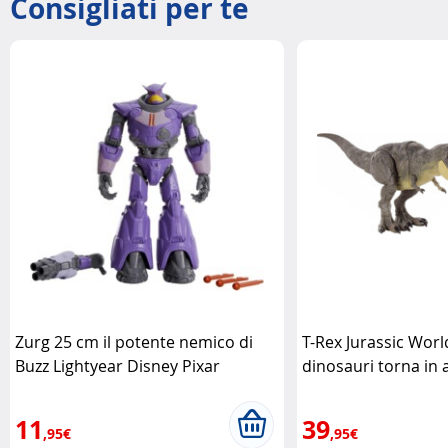
Consigliati per te
Zurg 25 cm il potente nemico di
T-Rex Jurassic World
Buzz Lightyear Disney Pixar
dinosauri torna in 
11
39
,95€
,95€