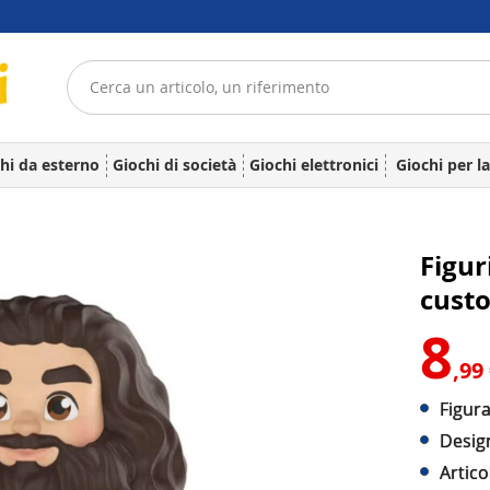
hi da esterno
Giochi di società
Giochi elettronici
Giochi per l
Figur
cust
8
,99
Figur
Design
Artico