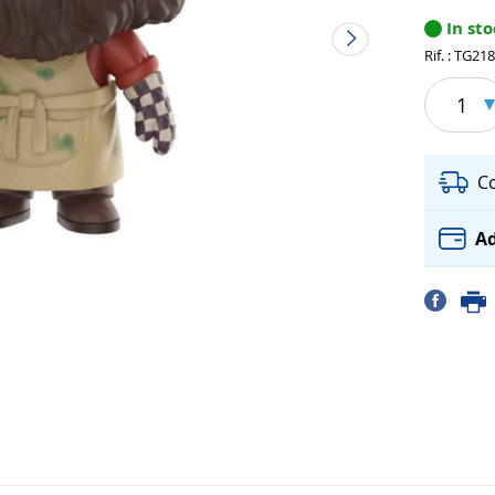
In st
Rif. : TG21
1
C
Ad