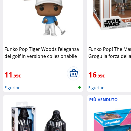
Funko Pop Tiger Woods l’eleganza
Funko Pop! The Ma
del golf in versione collezionabile
Grogu la forza della
Funko Pop
miniatura Funko P
11
16
,95€
,95€
Figurine
Figurine
PIÙ VENDUTO