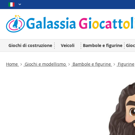
Giochi di costruzione
Veicoli
Bambole e figurine
Gioc
Home
Giochi e modellismo
Bambole e figurine
Figurine