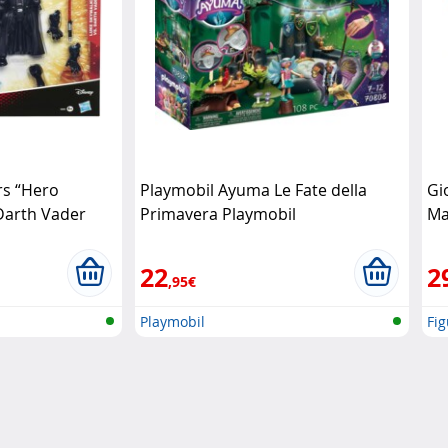
rs “Hero
Playmobil Ayuma Le Fate della
Gi
Darth Vader
Primavera Playmobil
Ma
pe
22
2
,95€
Playmobil
Fig