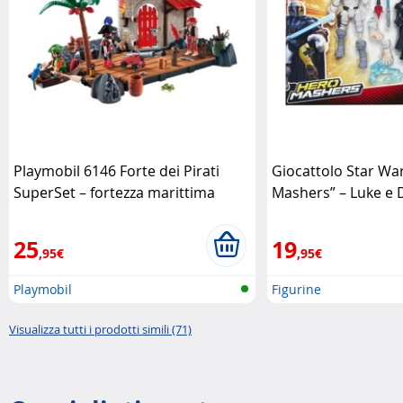
Playmobil 6146 Forte dei Pirati
Giocattolo Star Wa
SuperSet – fortezza marittima
Mashers” – Luke e 
completa Playmobil
Hasbro
25
19
,95€
,95€
Playmobil
Figurine
Visualizza tutti i prodotti simili (71)