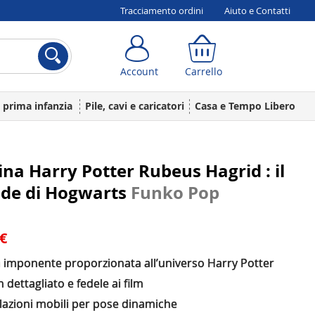
Tracciamento ordini
Aiuto e Contatti
Account
Carrello
Account
Carrello
a prima infanzia
Pile, cavi e caricatori
Casa e Tempo Libero
ina Harry Potter Rubeus Hagrid : il
ode di Hogwarts
Funko Pop
 €
a imponente proporzionata all’universo Harry Potter
 dettagliato e fedele ai film
lazioni mobili per pose dinamiche