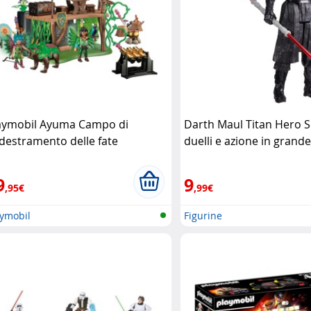
aymobil Ayuma Campo di
Darth Maul Titan Hero S
destramento delle fate
duelli e azione in grand
aymobil
Hasbro
9
9
,95€
,99€
aymobil
Figurine