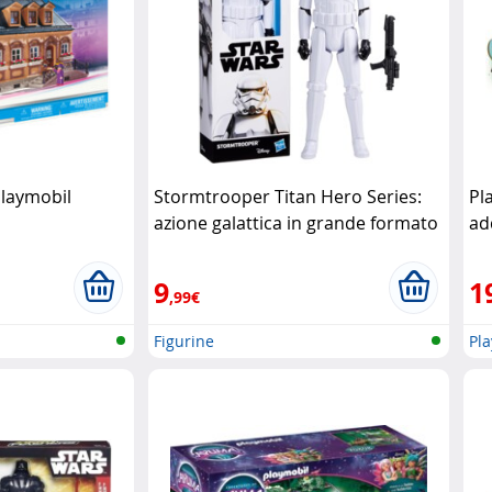
Playmobil
Stormtrooper Titan Hero Series:
Pl
azione galattica in grande formato
ad
Hasbro
Pl
9
1
,99€
Figurine
Pl