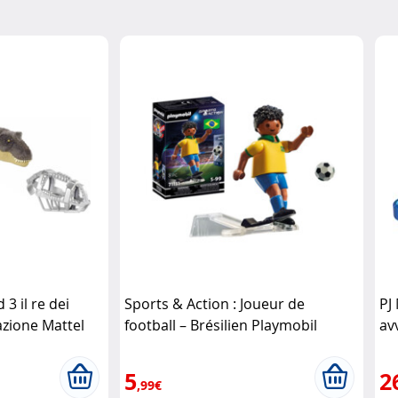
 3 il re dei
Sports & Action : Joueur de
PJ
azione Mattel
football – Brésilien Playmobil
av
de
5
2
,99€