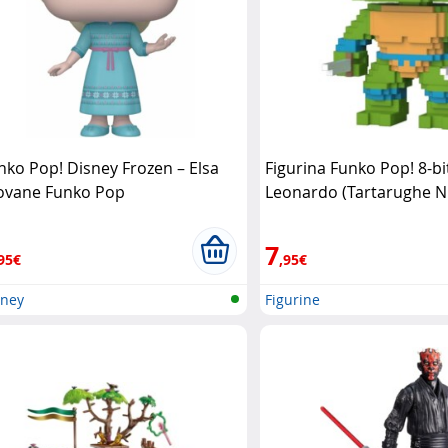
nko Pop! Disney Frozen – Elsa
Figurina Funko Pop! 8-bi
ovane Funko Pop
Leonardo (Tartarughe Ni
Funko Pop
7
95€
,95€
sney
Figurine