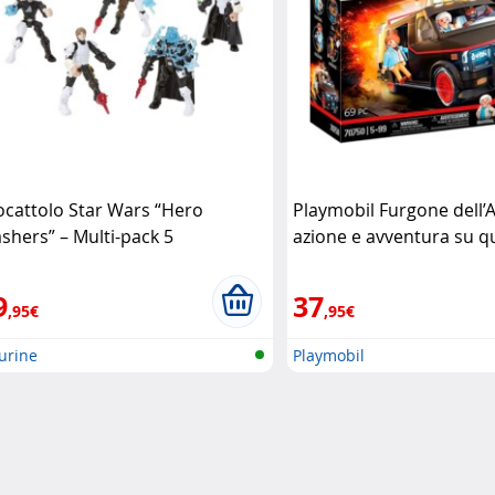
ocattolo Star Wars “Hero
Playmobil Furgone dell’
shers” – Multi-pack 5
azione e avventura su q
rsonaggi Hasbro
ruote Playmobil
9
37
,95€
,95€
urine
Playmobil