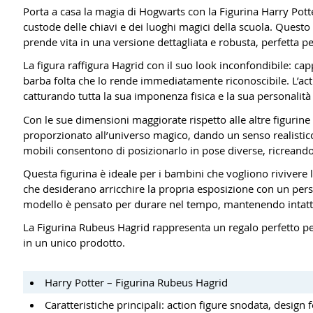
Porta a casa la magia di Hogwarts con la Figurina Harry Pott
custode delle chiavi e dei luoghi magici della scuola. Quest
prende vita in una versione dettagliata e robusta, perfetta per
La figura raffigura Hagrid con il suo look inconfondibile: capp
barba folta che lo rende immediatamente riconoscibile. L’acti
catturando tutta la sua imponenza fisica e la sua personalità
Con le sue dimensioni maggiorate rispetto alle altre figurine
proporzionato all’universo magico, dando un senso realistico
mobili consentono di posizionarlo in pose diverse, ricrean
Questa figurina è ideale per i bambini che vogliono rivivere l
che desiderano arricchire la propria esposizione con un pers
modello è pensato per durare nel tempo, mantenendo intatto
La Figurina Rubeus Hagrid rappresenta un regalo perfetto per 
in un unico prodotto.
Harry Potter – Figurina Rubeus Hagrid
Caratteristiche principali: action figure snodata, design f