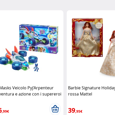
 Masks Veicolo Pyj’Arpenteur
Barbie Signature Holida
ventura e azione con i supereroi
rossa Mattel
lla notte Hasbro
6
39
,99€
,95€