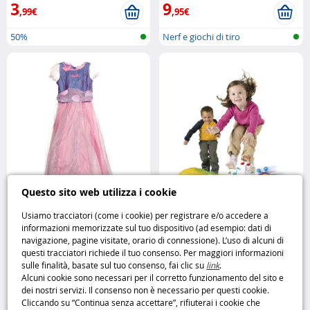
3
9
,99€
,95€
50%
Nerf e giochi di tiro
Questo sito web utilizza i cookie
Usiamo tracciatori (come i cookie) per registrare e/o accedere a
Costume Barbie Bambina 5–7
Salta l’Ape Gioco di agilità e
informazioni memorizzate sul tuo dispositivo (ad esempio: dati di
Anni: eleganza e divertimento in
destrezza Playskool
navigazione, pagine visitate, orario di connessione). L’uso di alcuni di
rosa Barbie
questi tracciatori richiede il tuo consenso. Per maggiori informazioni
sulle finalità, basate sul tuo consenso, fai clic su
link
.
9
9
,95€
,95€
Alcuni cookie sono necessari per il corretto funzionamento del sito e
dei nostri servizi. Il consenso non è necessario per questi cookie.
25%
Giochi prima infanzia
Cliccando su “Continua senza accettare”, rifiuterai i cookie che