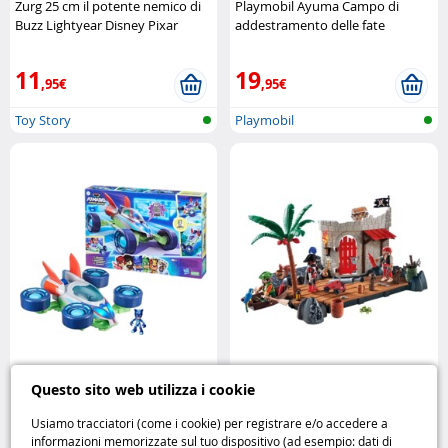
Zurg 25 cm il potente nemico di
Playmobil Ayuma Campo di
Buzz Lightyear Disney Pixar
addestramento delle fate
Playmobil
11
19
,95€
,95€
Toy Story
Playmobil
PJ Masks Veicolo Pyj’Arpenteur
Playmobil 6146 Forte dei Pirati
Questo sito web utilizza i cookie
avventura e azione con i
SuperSet – fortezza marittima
supereroi della notte Hasbro
completa Playmobil
Usiamo tracciatori (come i cookie) per registrare e/o accedere a
informazioni memorizzate sul tuo dispositivo (ad esempio: dati di