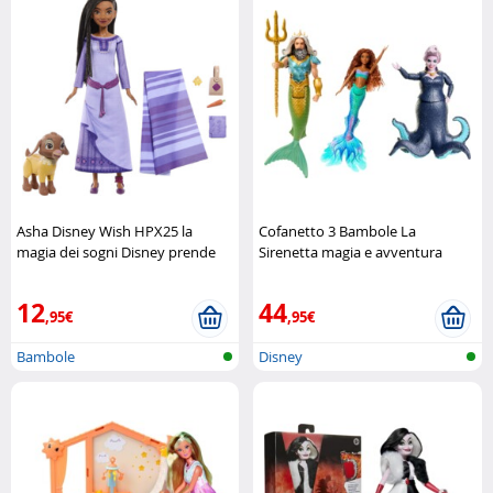
Asha Disney Wish HPX25 la
Cofanetto 3 Bambole La
magia dei sogni Disney prende
Sirenetta magia e avventura
vita Mattel
sotto il mare Mattel
12
44
,95€
,95€
Bambole
Disney