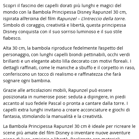
Scopri il fascino dei capelli dorati più lunghi e magici del
mondo con la Bambola Principessa Disney Rapunzel 30 cm,
ispirata all’eroina del film
Rapunzel – L’intreccio della torre
.
Simbolo di coraggio, creatività e libertà, questa principessa
Disney conquista con il suo sorriso luminoso e il suo stile
fiabesco.
Alta 30 cm, la bambola riproduce fedelmente l’aspetto del
personaggio, con lunghi capelli biondi pettinabili, occhi verdi
brillanti e un elegante abito lilla decorato con motivi floreali. I
dettagli raffinati, come le maniche a sbuffo e il corpetto in raso,
conferiscono un tocco di realismo e raffinatezza che farà
sognare ogni bambina.
Grazie alle articolazioni mobili, Rapunzel può essere
posizionata in numerose pose: seduta a dipingere, in piedi
accanto al suo fedele Pascal o pronta a cantare dalla torre. I
capelli extra lunghi invitano a creare acconciature e giochi di
fantasia, stimolando la manualità e la creatività.
La Bambola Principessa Rapunzel 30 cm è ideale per ricreare le
scene più amate del film Disney o inventare nuove avventure