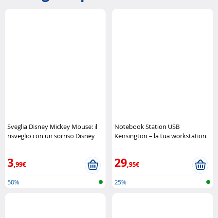
Sveglia Disney Mickey Mouse: il
Notebook Station USB
risveglio con un sorriso Disney
Kensington – la tua workstation
compatta Kensington
3
29
,99€
,95€
50%
25%