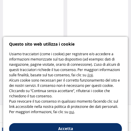
Questo sito web utilizza i cookie
Usiamo tracciatori (come i cookie) per registrare e/o accedere a
Support Notebook Riser
Pistola Transformers Allspark
informazioni memorizzate sul tuo dispositivo (ad esempio: dati di
Kensington
Blaster Hasbro
navigazione, pagine visitate, orario di connessione). L’uso di alcuni di
questi tracciatori richiede il tuo consenso. Per maggiori informazioni
sulle finalità, basate sul tuo consenso, fai clic su
link
.
6
9
,95€
,95€
Alcuni cookie sono necessari per il corretto funzionamento del sito e
dei nostri servizi. Il consenso non è necessario per questi cookie.
50%
Nerf e giochi di tiro
Cliccando su “Continua senza accettare”, rifiuterai i cookie che
richiedono il tuo consenso.
Puoi revocare il tuo consenso in qualsiasi momento facendo clic sul
link accessibile nella nostra politica di protezione dei dati personali.
Per maggiori informazioni, fai clic su
qui
.
Aiuto / Contatti
Accetta