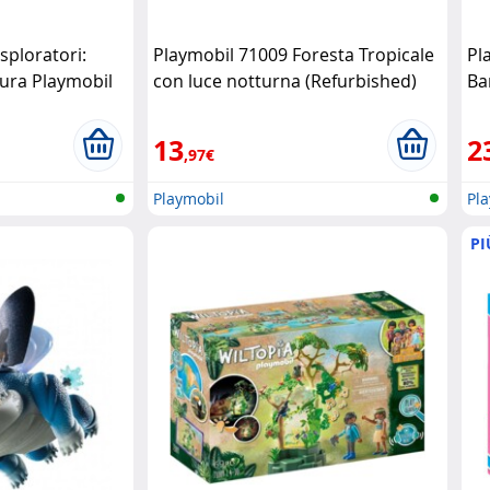
ploratori:
Playmobil 71009 Foresta Tropicale
Pl
tura Playmobil
con luce notturna (Refurbished)
Ba
Playmobil
vi
13
2
,97€
Playmobil
Pl
PI