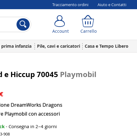
Tracciamento ordini
Aiuto e Contatti
Account
Carrello
Account
Carrello
a prima infanzia
Pile, cavi e caricatori
Casa e Tempo Libero
d e Hiccup 70045
Playmobil
 €
zione DreamWorks Dragons
re Playmobil con accessori
ock
- Consegna in 2–4 giorni
73-908