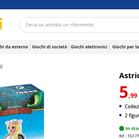
hi da esterno
Giochi di società
Giochi elettronici
Giochi per l
il
Astri
5
,99
Colle
2 figu
In st
Rif. : TG17