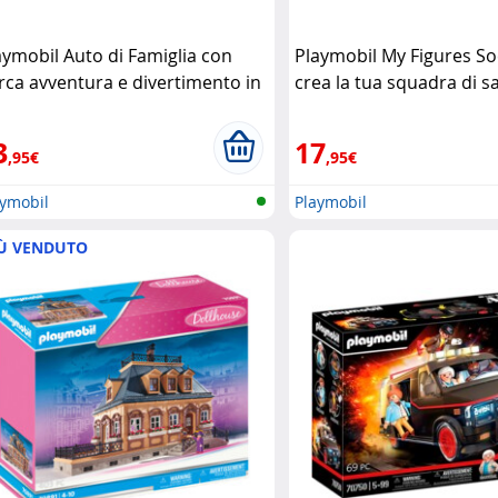
aymobil Auto di Famiglia con
Playmobil My Figures So
rca avventura e divertimento in
crea la tua squadra di s
aggio Playmobil
Playmobil
3
17
,95€
,95€
aymobil
Playmobil
Ù VENDUTO