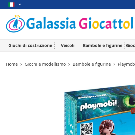
Giochi di costruzione
Veicoli
Bambole e figurine
Gioc
Home
Giochi e modellismo
Bambole e figurine
Playmob