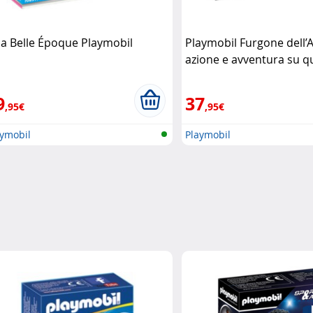
lla Belle Époque Playmobil
Playmobil Furgone dell’
azione e avventura su q
ruote Playmobil
9
37
,95€
,95€
aymobil
Playmobil