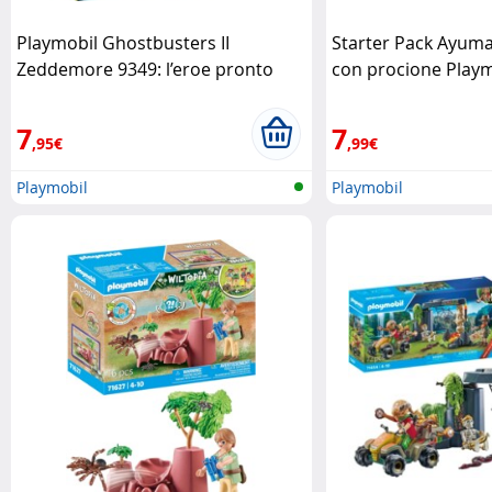
Playmobil Ghostbusters II
Starter Pack Ayuma
Zeddemore 9349: l’eroe pronto
con procione Playm
all’azione Playmobil
7
7
,95€
,99€
Playmobil
Playmobil