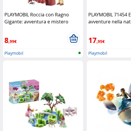
PLAYMOBIL Roccia con Ragno
PLAYMOBIL 71454 Es
Gigante: avventura e mistero
avventure nella na
Playmobil
8
17
,99€
,95€
Playmobil
Playmobil