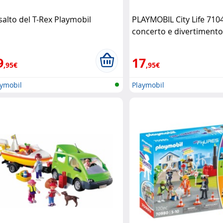
salto del T-Rex Playmobil
PLAYMOBIL City Life 710
concerto e divertimento
9
17
,95€
,95€
aymobil
Playmobil