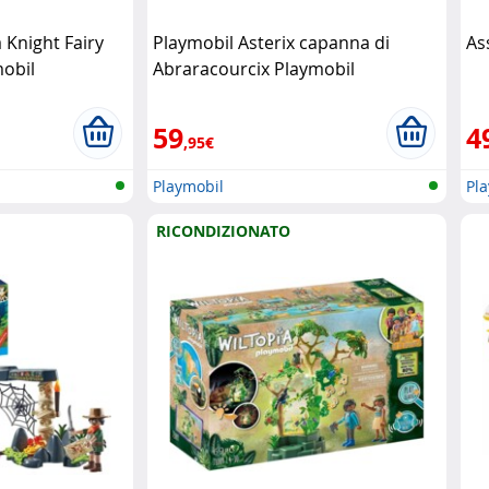
 Knight Fairy
Playmobil Asterix capanna di
As
obil
Abraracourcix Playmobil
59
4
,95€
Playmobil
Pl
RICONDIZIONATO