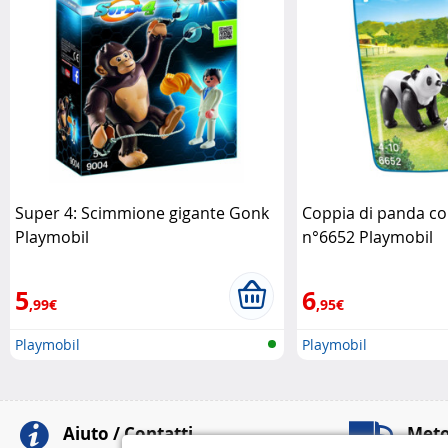
Super 4: Scimmione gigante Gonk
Coppia di panda co
Playmobil
n°6652 Playmobil
5
6
,99€
,95€
Playmobil
Playmobil
Aiuto / Contatti
Meto