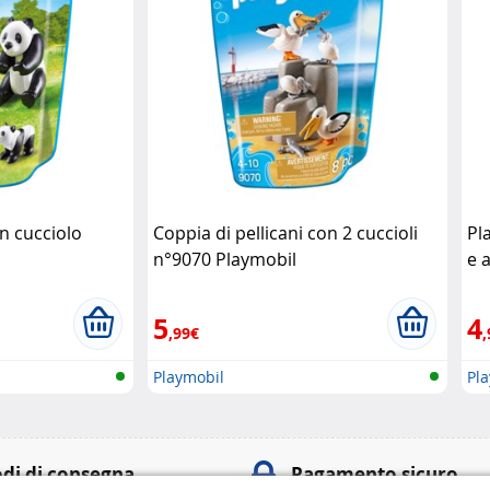
n cucciolo
Coppia di pellicani con 2 cuccioli
Pl
n°9070 Playmobil
e 
5
4
,99€
,
Playmobil
Pl
di di consegna
Pagamento sicuro