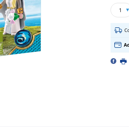
1
C
Ad