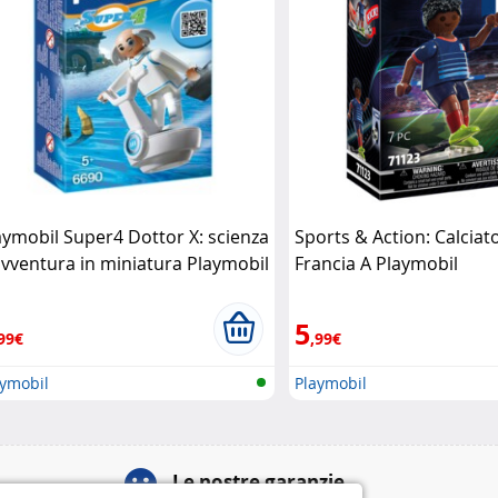
aymobil Super4 Dottor X: scienza
Sports & Action: Calciat
avventura in miniatura Playmobil
Francia A Playmobil
5
99€
,99€
aymobil
Playmobil
Le nostre garanzie