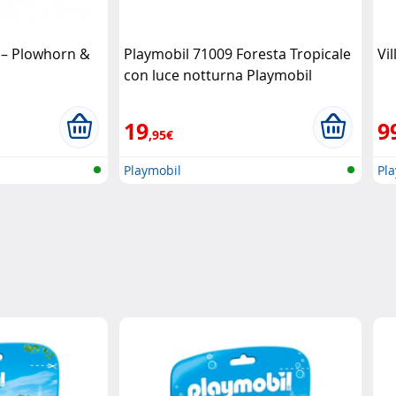
 – Plowhorn &
Playmobil 71009 Foresta Tropicale
Vi
con luce notturna Playmobil
19
9
,95€
Playmobil
Pl