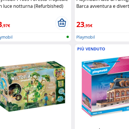
n luce notturna (Refurbished)
Barca avventura e diver
aymobil
viaggio Playmobil
3
23
,97€
,95€
aymobil
Playmobil
PIÙ VENDUTO