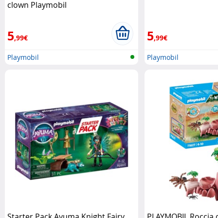
clown Playmobil
5
5
,99€
,99€
Playmobil
Playmobil
Starter Pack Ayuma Knight Fairy
PLAYMOBIL Roccia 