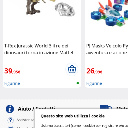
T-Rex Jurassic World 3 il re dei
PJ Masks Veicolo Py
dinosauri torna in azione Mattel
avventura e azione 
della notte Hasbro
39
26
,95€
,99€
Figurine
Figurine
Aiuto / Contatti
Meto
Questo sito web utilizza i cookie
Al tuo domicili
Assistenza online / FAQ
Standard
Usiamo tracciatori (come i cookie) per registrare e/o ac