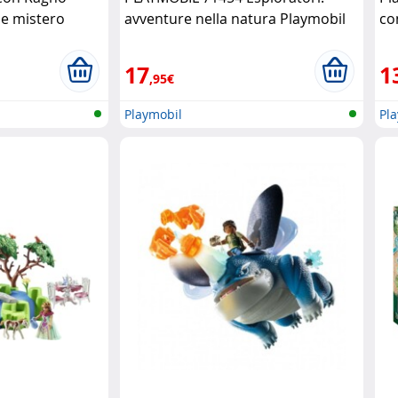
 e mistero
avventure nella natura Playmobil
co
Pl
17
1
,95€
Playmobil
Pl