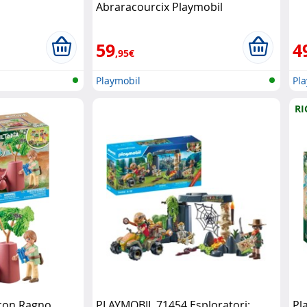
Abraracourcix Playmobil
59
4
,95€
Playmobil
Pl
RI
con Ragno
PLAYMOBIL 71454 Esploratori:
Pl