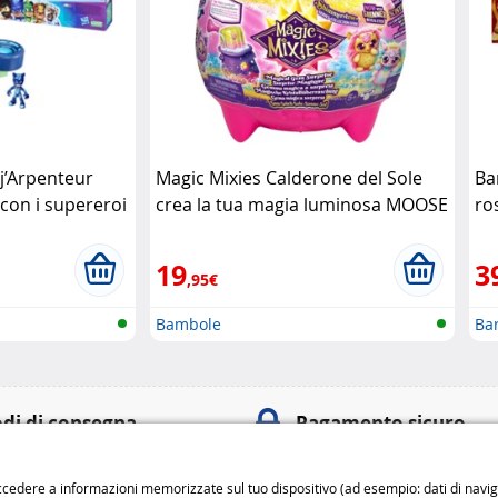
j’Arpenteur
Magic Mixies Calderone del Sole
Ba
con i supereroi
crea la tua magia luminosa MOOSE
ro
19
3
,95€
Bambole
Ba
di di consegna
Pagamento sicuro
o
Pagamenti
100% sicuri
: 6,99 € da 3 a 4 giorni
cedere a informazioni memorizzate sul tuo dispositivo (ad esempio: dati di navigaz
Metodi di pagament