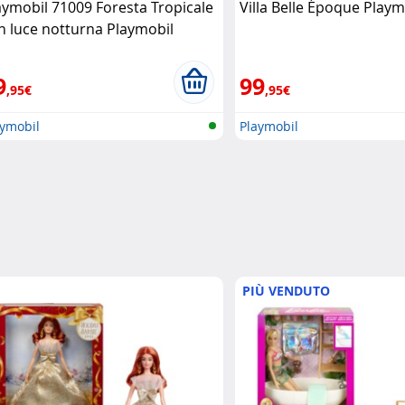
aymobil 71009 Foresta Tropicale
Villa Belle Époque Playm
n luce notturna Playmobil
9
99
,95€
,95€
aymobil
Playmobil
PIÙ VENDUTO