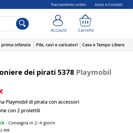
Tracciamento ordini
Aiuto e Contatti
Account
Carrello
Account
Carrello
a prima infanzia
Pile, cavi e caricatori
Casa e Tempo Libero
niere dei pirati 5378
Playmobil
 €
na Playmobil di pirata con accessori
e con 2 proiettili
ock
- Consegna in 2–4 giorni
72-908