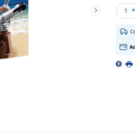
1
C
Ad