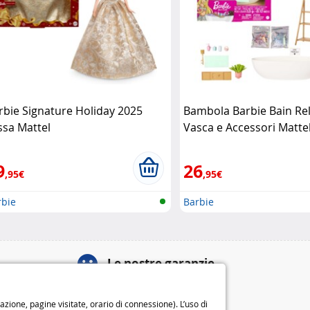
rbie Signature Holiday 2025
Bambola Barbie Bain Re
ssa Mattel
Vasca e Accessori Matte
9
26
,95€
,95€
rbie
Barbie
Le nostre garanzie
Diritto di recesso di 14 giorni
ione, pagine visitate, orario di connessione). L’uso di
Garanzia di 2 anni
o