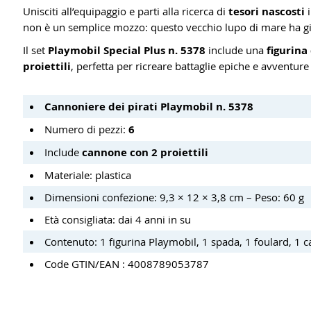
Unisciti all’equipaggio e parti alla ricerca di
tesori nascosti
i
non è un semplice mozzo: questo vecchio lupo di mare ha già
Il set
Playmobil Special Plus n. 5378
include una
figurina
proiettili
, perfetta per ricreare battaglie epiche e avventur
Cannoniere dei pirati Playmobil n. 5378
Numero di pezzi:
6
Include
cannone con 2 proiettili
Materiale: plastica
Dimensioni confezione: 9,3 × 12 × 3,8 cm – Peso: 60 g
Età consigliata: dai 4 anni in su
Contenuto: 1 figurina Playmobil, 1 spada, 1 foulard, 1 c
Code GTIN/EAN : 4008789053787