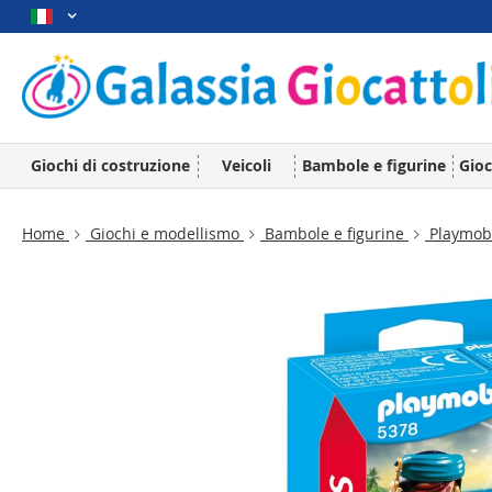
Giochi di costruzione
Veicoli
Bambole e figurine
Gioc
Home
Giochi e modellismo
Bambole e figurine
Playmob