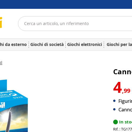
hi da esterno
Giochi di società
Giochi elettronici
Giochi per l
il
Canno
4
,99
Figuri
Cannon
In st
Rif. : TG17