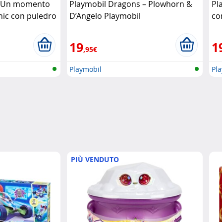
s Un momento
Playmobil Dragons – Plowhorn &
Pl
cnic con puledro
D’Angelo Playmobil
co
19
1
,95€
Playmobil
Pl
PIÙ VENDUTO