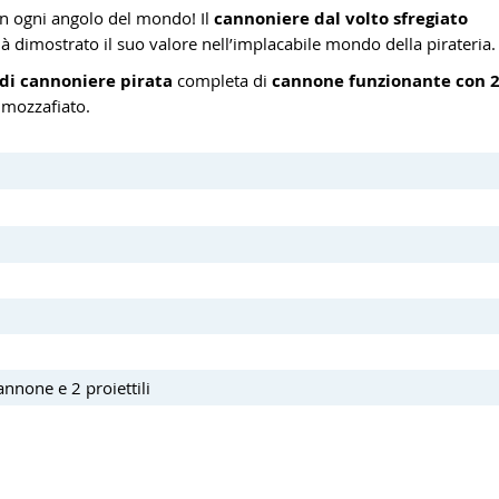
n ogni angolo del mondo! Il
cannoniere dal volto sfregiato
 dimostrato il suo valore nell’implacabile mondo della pirateria.
 di cannoniere pirata
completa di
cannone funzionante con 
e mozzafiato.
annone e 2 proiettili