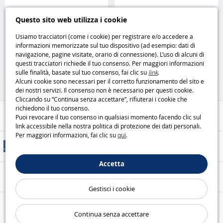
Sports & Action : Joueur de
Playmobil Furgone dell’A-Team
Questo sito web utilizza i cookie
football – Brésilien Playmobil
azione e avventura su quattro
ruote Playmobil
Usiamo tracciatori (come i cookie) per registrare e/o accedere a
informazioni memorizzate sul tuo dispositivo (ad esempio: dati di
5
37
navigazione, pagine visitate, orario di connessione). L’uso di alcuni di
,99€
,95€
questi tracciatori richiede il tuo consenso. Per maggiori informazioni
sulle finalità, basate sul tuo consenso, fai clic su
link
.
Playmobil
Playmobil
Alcuni cookie sono necessari per il corretto funzionamento del sito e
dei nostri servizi. Il consenso non è necessario per questi cookie.
Cliccando su “Continua senza accettare”, rifiuterai i cookie che
richiedono il tuo consenso.
Aiuto / Contatti
Puoi revocare il tuo consenso in qualsiasi momento facendo clic sul
link accessibile nella nostra politica di protezione dei dati personali.
Per maggiori informazioni, fai clic su
qui
.
Metodi di consegna
Accetta
Pagamento sicuro
Gestisci i cookie
Le nostre garanzie
Continua senza accettare