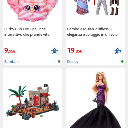
Furby Bub Lee il peluche
Bambola Mulan 2 Riflessi –
interattivo che prende vita
eleganza e coraggio in un solo
Hasbro
set Disney
9
19
,95€
,95€
Bambole
Disney