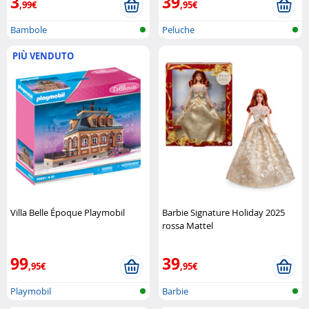
3
39
,99€
,95€
Bambole
Peluche
PIÙ VENDUTO
Villa Belle Époque Playmobil
Barbie Signature Holiday 2025
rossa Mattel
99
39
,95€
,95€
Playmobil
Barbie