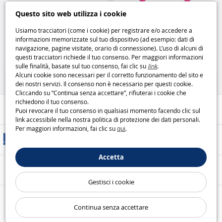
PJ Masks Veicolo Pyj’Arpenteur
Magic Mixies Calderone del Sole
Questo sito web utilizza i cookie
avventura e azione con i
crea la tua magia luminosa
supereroi della notte Hasbro
MOOSE
Usiamo tracciatori (come i cookie) per registrare e/o accedere a
informazioni memorizzate sul tuo dispositivo (ad esempio: dati di
26
19
navigazione, pagine visitate, orario di connessione). L’uso di alcuni di
,99€
,95€
questi tracciatori richiede il tuo consenso. Per maggiori informazioni
sulle finalità, basate sul tuo consenso, fai clic su
link
.
Figurine
Bambole
Alcuni cookie sono necessari per il corretto funzionamento del sito e
dei nostri servizi. Il consenso non è necessario per questi cookie.
Cliccando su “Continua senza accettare”, rifiuterai i cookie che
richiedono il tuo consenso.
Aiuto / Contatti
Puoi revocare il tuo consenso in qualsiasi momento facendo clic sul
link accessibile nella nostra politica di protezione dei dati personali.
Per maggiori informazioni, fai clic su
qui
.
Metodi di consegna
Accetta
Pagamento sicuro
Gestisci i cookie
Le nostre garanzie
Continua senza accettare