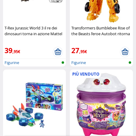
T-Rex Jurassic World 3 il re dei
Transformers Bumblebee Rise of
dinosauri torna in azione Mattel
the Beasts l’eroe Autobot ritorna
in azione Hasbro
39
27
,95€
,95€
Figurine
Figurine
PIÙ VENDUTO