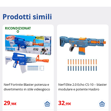
Prodotti simili
RICONDIZIONAT
O
Nerf Fortnite Blaster potenza e
Nerf Elite 2.0 Echo CS-10 – blaster
divertimento in stile videogioco
modulare e potente Hasbro
(Refurbished) Hasbro
29
32
,96€
,95€