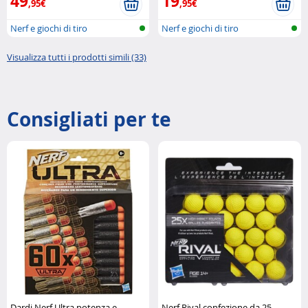
49
19
,95€
,95€
Nerf e giochi di tiro
Nerf e giochi di tiro
Visualizza tutti i prodotti simili (33)
Consigliati per te
Dardi Nerf Ultra potenza e
Nerf Rival confezione da 25