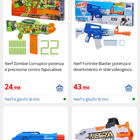
Nerf Zombie Corruptor potenza
Nerf Fortnite Blaster potenza e
e precisione contro l’apocalisse
divertimento in stile videogioco
zombie Hasbro
Hasbro
24
43
,95€
,95€
Nerf e giochi di tiro
Nerf e giochi di tiro