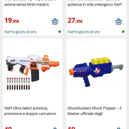
azione senza limiti Hasbro
potenza in stile videogioco Nerf
19
27
,95€
,95€
Nerf e giochi di tiro
Nerf e giochi di tiro
Nerf Ultra Select potenza,
Ghostbusters Ghost Popper – il
precisione e doppio caricatore
blaster ufficiale degli
Nerf
acchiappafantasmi Hasbro