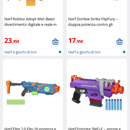
Nerf Roblox Adopt Me!: Bees!
Nerf Zombie Strike FlipFury –
divertimento digitale e reale in
doppia potenza contro gli
un solo blaster Hasbro
zombie Hasbro
23
17
,95€
,95€
Nerf e giochi di tiro
Nerf e giochi di tiro
Nerf Elite 2.0 Flip-16 potenza e
Nerf Fortnite SMG-E – azione e