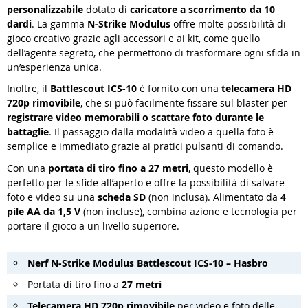
personalizzabile
dotato di
caricatore a scorrimento da 10
dardi
. La gamma
N-Strike Modulus
offre molte possibilità di
gioco creativo grazie agli accessori e ai kit, come quello
dell’agente segreto, che permettono di trasformare ogni sfida in
un’esperienza unica.
Inoltre, il
Battlescout ICS-10
è fornito con una
telecamera HD
720p rimovibile
, che si può facilmente fissare sul blaster per
registrare video memorabili o scattare foto durante le
battaglie
. Il passaggio dalla modalità video a quella foto è
semplice e immediato grazie ai pratici pulsanti di comando.
Con una
portata di tiro fino a 27 metri
, questo modello è
perfetto per le sfide all’aperto e offre la possibilità di salvare
foto e video su una
scheda SD
(non inclusa). Alimentato da
4
pile AA da 1,5 V
(non incluse), combina azione e tecnologia per
portare il gioco a un livello superiore.
Nerf N-Strike Modulus Battlescout ICS-10 – Hasbro
Portata di tiro fino a
27 metri
Telecamera HD 720p rimovibile
per video e foto delle