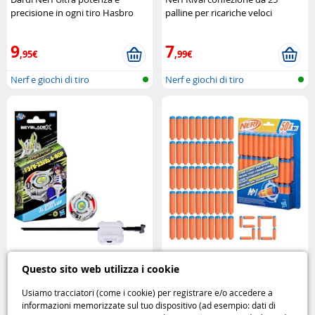
precisione in ogni tiro Hasbro
palline per ricariche veloci
Hasbro
9
7
,95€
,99€
Nerf e giochi di tiro
Nerf e giochi di tiro
Beyblade Driger Slash 4-80P:
Ricarica 50 dardi Nerf N Series
Questo sito web utilizza i cookie
potenza e strategia Hasbro
N1: azione senza pause Hasbro
Usiamo tracciatori (come i cookie) per registrare e/o accedere a
informazioni memorizzate sul tuo dispositivo (ad esempio: dati di