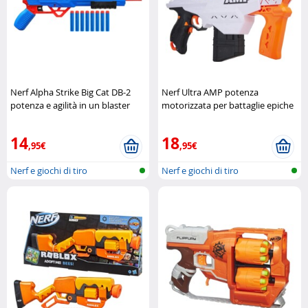
Nerf Alpha Strike Big Cat DB-2
Nerf Ultra AMP potenza
potenza e agilità in un blaster
motorizzata per battaglie epiche
compatto Hasbro
Hasbro
14
18
,95€
,95€
Nerf e giochi di tiro
Nerf e giochi di tiro