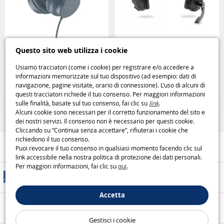
Cuffie Nima Blu Grigio: comfort e
Casque Gaming Livoo TES244
Questo sito web utilizza i cookie
stile ogni giorno Ryght
comfort e potenza per ogni
partita Livoo
Usiamo tracciatori (come i cookie) per registrare e/o accedere a
informazioni memorizzate sul tuo dispositivo (ad esempio: dati di
14
14
navigazione, pagine visitate, orario di connessione). L’uso di alcuni di
,95€
,95€
questi tracciatori richiede il tuo consenso. Per maggiori informazioni
sulle finalità, basate sul tuo consenso, fai clic su
link
.
Casa e Tempo Libero
Casa e Tempo Libero
Alcuni cookie sono necessari per il corretto funzionamento del sito e
dei nostri servizi. Il consenso non è necessario per questi cookie.
Cliccando su “Continua senza accettare”, rifiuterai i cookie che
richiedono il tuo consenso.
Aiuto / Contatti
Puoi revocare il tuo consenso in qualsiasi momento facendo clic sul
link accessibile nella nostra politica di protezione dei dati personali.
Per maggiori informazioni, fai clic su
qui
.
Metodi di consegna
Accetta
Pagamento sicuro
Gestisci i cookie