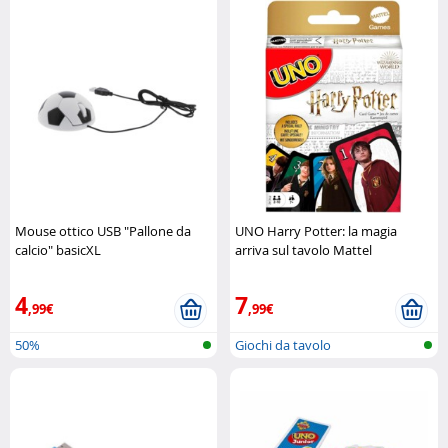
Mouse ottico USB "Pallone da
UNO Harry Potter: la magia
calcio" basicXL
arriva sul tavolo Mattel
4
7
,99€
,99€
50%
Giochi da tavolo