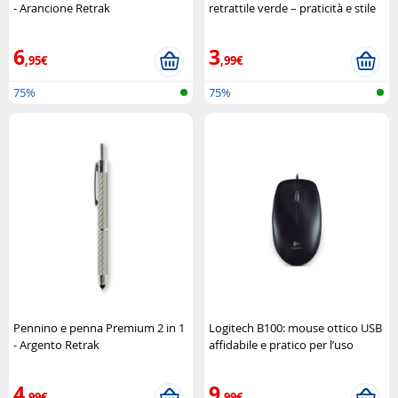
- Arancione Retrak
retrattile verde – praticità e stile
compatto Retrak
6
3
,95€
,99€
75%
75%
Pennino e penna Premium 2 in 1
Logitech B100: mouse ottico USB
- Argento Retrak
affidabile e pratico per l’uso
quotidiano Logitech
4
9
,99€
,99€