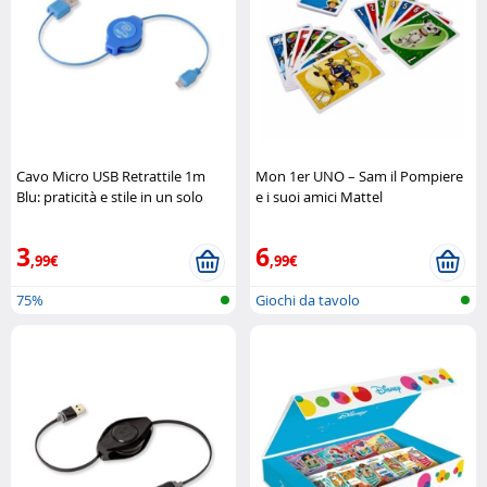
Cavo Micro USB Retrattile 1m
Mon 1er UNO – Sam il Pompiere
Blu: praticità e stile in un solo
e i suoi amici Mattel
accessorio Retrak
3
6
,99€
,99€
75%
Giochi da tavolo