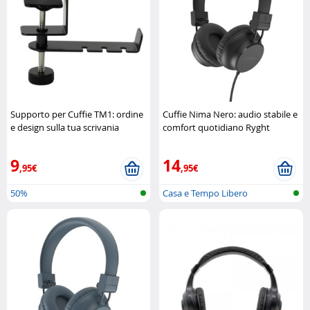
Supporto per Cuffie TM1: ordine
Cuffie Nima Nero: audio stabile e
e design sulla tua scrivania
comfort quotidiano Ryght
Dynavox
9
14
,95€
,95€
50%
Casa e Tempo Libero