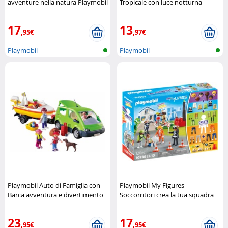
avventure nella natura Playmobil
Tropicale con luce notturna
(Refurbished) Playmobil
17
13
,95€
,97€
Playmobil
Playmobil
Playmobil Auto di Famiglia con
Playmobil My Figures
Barca avventura e divertimento
Soccorritori crea la tua squadra
in viaggio Playmobil
di salvataggio Playmobil
23
17
,95€
,95€