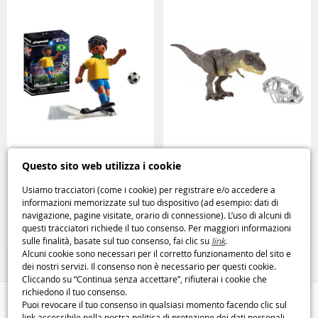
Sports & Action : Joueur de
T-Rex Jurassic World 3 il re dei
Questo sito web utilizza i cookie
football – Brésilien Playmobil
dinosauri torna in azione Mattel
Usiamo tracciatori (come i cookie) per registrare e/o accedere a
informazioni memorizzate sul tuo dispositivo (ad esempio: dati di
5
39
navigazione, pagine visitate, orario di connessione). L’uso di alcuni di
,99€
,95€
questi tracciatori richiede il tuo consenso. Per maggiori informazioni
sulle finalità, basate sul tuo consenso, fai clic su
link
.
Playmobil
Figurine
Alcuni cookie sono necessari per il corretto funzionamento del sito e
dei nostri servizi. Il consenso non è necessario per questi cookie.
Cliccando su “Continua senza accettare”, rifiuterai i cookie che
richiedono il tuo consenso.
Aiuto / Contatti
Puoi revocare il tuo consenso in qualsiasi momento facendo clic sul
link accessibile nella nostra politica di protezione dei dati personali.