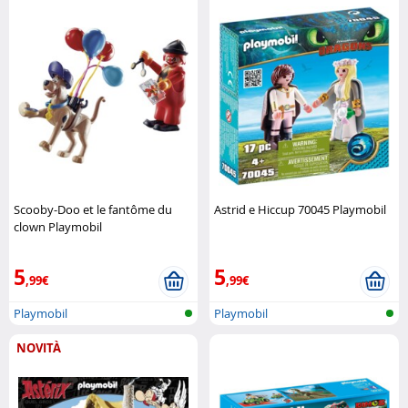
Scooby-Doo et le fantôme du
Astrid e Hiccup 70045 Playmobil
clown Playmobil
5
5
,99€
,99€
Playmobil
Playmobil
NOVITÀ