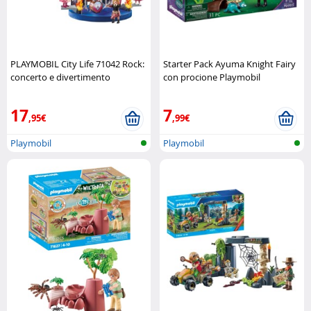
PLAYMOBIL City Life 71042 Rock:
Starter Pack Ayuma Knight Fairy
concerto e divertimento
con procione Playmobil
Playmobil
17
7
,95€
,99€
Playmobil
Playmobil