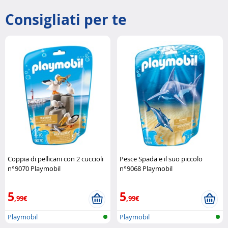
Consigliati per te
Coppia di pellicani con 2 cuccioli
Pesce Spada e il suo piccolo
n°9070 Playmobil
n°9068 Playmobil
5
5
,99€
,99€
Playmobil
Playmobil