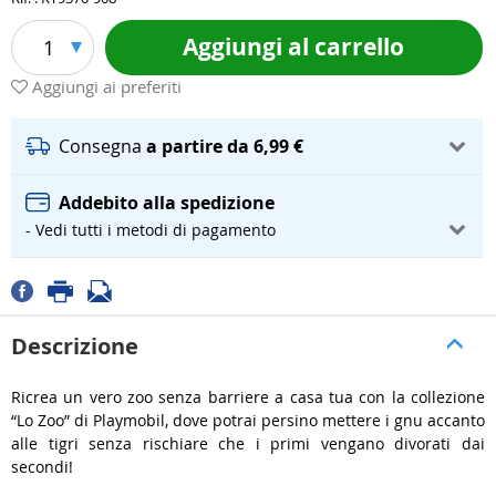
Aggiungi al carrello
1
Aggiungi ai preferiti
Consegna
a partire da 6,99 €
Addebito alla spedizione
- Vedi tutti i metodi di pagamento
Descrizione
Ricrea un vero zoo senza barriere a casa tua con la collezione
“Lo Zoo” di Playmobil, dove potrai persino mettere i gnu accanto
alle tigri senza rischiare che i primi vengano divorati dai
secondi!