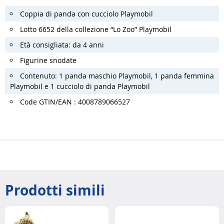
Coppia di panda con cucciolo Playmobil
Lotto 6652 della collezione “Lo Zoo” Playmobil
Età consigliata: da 4 anni
Figurine snodate
Contenuto: 1 panda maschio Playmobil, 1 panda femmina
Playmobil e 1 cucciolo di panda Playmobil
Code GTIN/EAN : 4008789066527
Prodotti simili