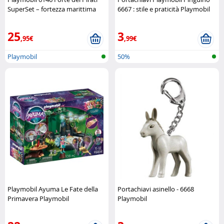
SuperSet – fortezza marittima
6667 : stile e praticità Playmobil
completa Playmobil
25
3
,95€
,99€
Playmobil
50%
Playmobil Ayuma Le Fate della
Portachiavi asinello - 6668
Primavera Playmobil
Playmobil