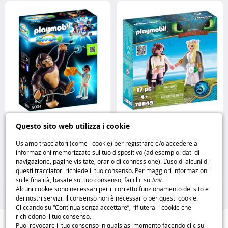
Super 4: Scimmione gigante
Astrid e Hiccup 70045 Playmobil
Questo sito web utilizza i cookie
Gonk Playmobil
Usiamo tracciatori (come i cookie) per registrare e/o accedere a
informazioni memorizzate sul tuo dispositivo (ad esempio: dati di
5
5
navigazione, pagine visitate, orario di connessione). L’uso di alcuni di
,99€
,99€
questi tracciatori richiede il tuo consenso. Per maggiori informazioni
sulle finalità, basate sul tuo consenso, fai clic su
link
.
Playmobil
Playmobil
Alcuni cookie sono necessari per il corretto funzionamento del sito e
dei nostri servizi. Il consenso non è necessario per questi cookie.
Cliccando su “Continua senza accettare”, rifiuterai i cookie che
richiedono il tuo consenso.
Aiuto / Contatti
Puoi revocare il tuo consenso in qualsiasi momento facendo clic sul