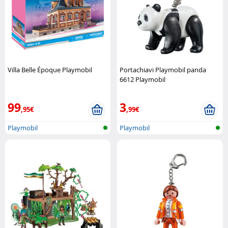
Villa Belle Époque Playmobil
Portachiavi Playmobil panda
6612 Playmobil
99
3
,95€
,99€
Playmobil
Playmobil