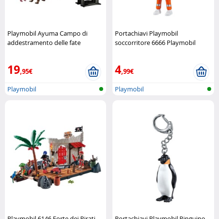
Playmobil Ayuma Campo di
Portachiavi Playmobil
addestramento delle fate
soccorritore 6666 Playmobil
Playmobil
19
4
,95€
,99€
Playmobil
Playmobil
Playmobil 6146 Forte dei Pirati
Portachiavi Playmobil Pinguino