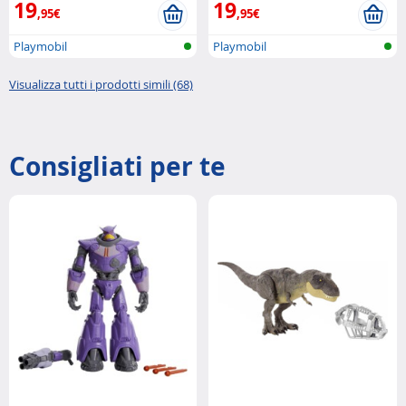
19
19
,95€
,95€
Playmobil
Playmobil
Visualizza tutti i prodotti simili (68)
Consigliati per te