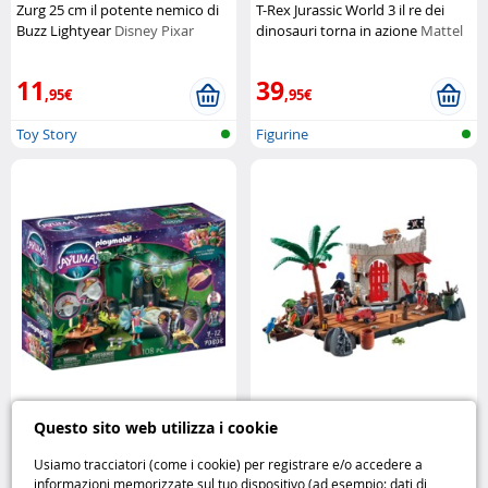
Zurg 25 cm il potente nemico di
T-Rex Jurassic World 3 il re dei
Buzz Lightyear
Disney Pixar
dinosauri torna in azione
Mattel
11
39
,95€
,95€
Toy Story
Figurine
Playmobil Ayuma Le Fate della
Playmobil 6146 Forte dei Pirati
Questo sito web utilizza i cookie
Primavera
Playmobil
SuperSet – fortezza marittima
completa
Playmobil
Usiamo tracciatori (come i cookie) per registrare e/o accedere a
informazioni memorizzate sul tuo dispositivo (ad esempio: dati di