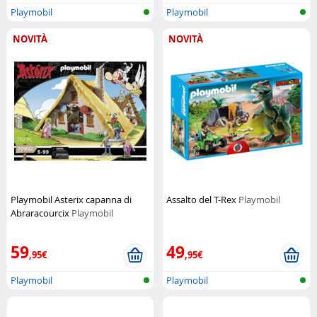
Playmobil
Playmobil
NOVITÀ
NOVITÀ
Playmobil Asterix capanna di
Assalto del T-Rex
Playmobil
Abraracourcix
Playmobil
59
49
,95€
,95€
Playmobil
Playmobil