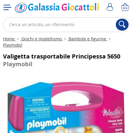
Home
Giochi e modellismo
Bambole e figurine
Playmobil
Valigetta trasportabile Principessa 5650
Playmobil