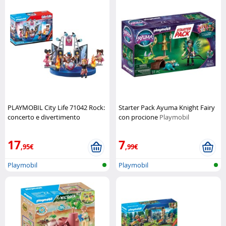
PLAYMOBIL City Life 71042 Rock:
Starter Pack Ayuma Knight Fairy
concerto e divertimento
con procione
Playmobil
Playmobil
17
7
,95€
,99€
Playmobil
Playmobil