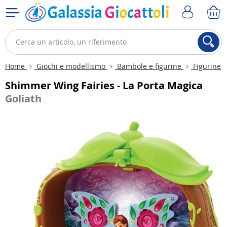
Home
Giochi e modellismo
Bambole e figurine
Figurine
Shimmer Wing Fairies - La Porta Magica
Goliath