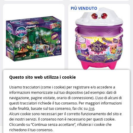
PIÙ VENDUTO
Playmobil Ayuma Le Fate della
Magic Mixies Calderone del Sole
Questo sito web utilizza i cookie
Primavera Playmobil
crea la tua magia luminosa
MOOSE
Usiamo tracciatori (come i cookie) per registrare e/o accedere a
informazioni memorizzate sul tuo dispositivo (ad esempio: dati di
22
19
navigazione, pagine visitate, orario di connessione). L’uso di alcuni di
,95€
,95€
questi tracciatori richiede il tuo consenso. Per maggiori informazioni
sulle finalità, basate sul tuo consenso, fai clic su
link
.
Playmobil
Bambole
Alcuni cookie sono necessari per il corretto funzionamento del sito e
dei nostri servizi. Il consenso non è necessario per questi cookie.
Cliccando su “Continua senza accettare”, rifiuterai i cookie che
richiedono il tuo consenso.