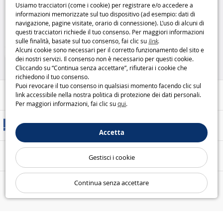
Usiamo tracciatori (come i cookie) per registrare e/o accedere a
08045
Tonka
informazioni memorizzate sul tuo dispositivo (ad esempio: dati di
navigazione, pagine visitate, orario di connessione). L’uso di alcuni di
19
questi tracciatori richiede il tuo consenso. Per maggiori informazioni
,95€
sulle finalità, basate sul tuo consenso, fai clic su
link
.
Alcuni cookie sono necessari per il corretto funzionamento del sito e
Veicoli e circuiti
dei nostri servizi. Il consenso non è necessario per questi cookie.
Cliccando su “Continua senza accettare”, rifiuterai i cookie che
richiedono il tuo consenso.
Puoi revocare il tuo consenso in qualsiasi momento facendo clic sul
Aiuto / Contatti
link accessibile nella nostra politica di protezione dei dati personali.
Per maggiori informazioni, fai clic su
qui
.
Metodi di consegna
Accetta
Pagamento sicuro
Gestisci i cookie
Continua senza accettare
Le nostre garanzie