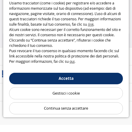
Usiamo tracciatori (come i cookie) per registrare e/o accedere a
sospendere: soluzione
ordine e praticità in cucina
Ruco
informazioni memorizzate sul tuo dispositivo (ad esempio: dati di
salvaspazio
Ruco
navigazione, pagine visitate, orario di connessione). L’uso di alcuni di
30
15
questi tracciatori richiede il tuo consenso. Per maggiori informazioni
,95€
,95€
sulle finalità, basate sul tuo consenso, fai clic su
link
.
Alcuni cookie sono necessari per il corretto funzionamento del sito e
Casa e Tempo Libero
Casa e Tempo Libero
dei nostri servizi. Il consenso non è necessario per questi cookie.
Cliccando su “Continua senza accettare”, rifiuterai i cookie che
richiedono il tuo consenso.
Puoi revocare il tuo consenso in qualsiasi momento facendo clic sul
Aiuto / Contatti
link accessibile nella nostra politica di protezione dei dati personali.
Per maggiori informazioni, fai clic su
qui
.
Metodi di consegna
Accetta
Pagamento sicuro
Gestisci i cookie
Continua senza accettare
Le nostre garanzie