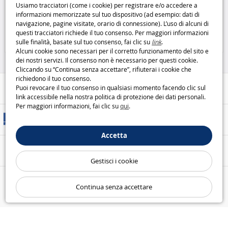
Usiamo tracciatori (come i cookie) per registrare e/o accedere a
informazioni memorizzate sul tuo dispositivo (ad esempio: dati di
TORNA ALLA HOME PAGE
navigazione, pagine visitate, orario di connessione). L’uso di alcuni di
questi tracciatori richiede il tuo consenso. Per maggiori informazioni
sulle finalità, basate sul tuo consenso, fai clic su
link
.
Alcuni cookie sono necessari per il corretto funzionamento del sito e
dei nostri servizi. Il consenso non è necessario per questi cookie.
Cliccando su “Continua senza accettare”, rifiuterai i cookie che
richiedono il tuo consenso.
Aiuto / Contatti
Puoi revocare il tuo consenso in qualsiasi momento facendo clic sul
link accessibile nella nostra politica di protezione dei dati personali.
Per maggiori informazioni, fai clic su
qui
.
Metodi di consegna
Accetta
Pagamento sicuro
Gestisci i cookie
Le nostre garanzie
Continua senza accettare