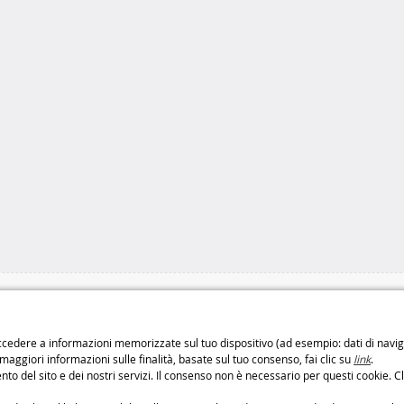
di di consegna
Pagamento sicuro
o
Pagamenti
100% sicuri
cedere a informazioni memorizzate sul tuo dispositivo (ad esempio: dati di navigaz
: 6,99 € da 3 a 4 giorni
Metodi di pagament
 maggiori informazioni sulle finalità, basate sul tuo consenso, fai clic su
link
.
: 9,99 € da 2 a 3 giorni
to del sito e dei nostri servizi. Il consenso non è necessario per questi cookie. Cl
etodi di consegna