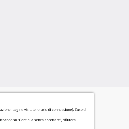
Le nostre garanzie
Diritto di recesso di 14 giorni
ione, pagine visitate, orario di connessione). L’uso di
Garanzia di 2 anni
o
iccando su “Continua senza accettare”, rifiuterai i
Chi siamo
Condizioni generali di vendita