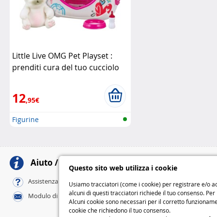
Little Live OMG Pet Playset :
prenditi cura del tuo cucciolo
interattivo
Little Live
12
,95€
Figurine
Aiuto / Contatti
Meto
Questo sito web utilizza i cookie
Al tuo domicili
Assistenza online / FAQ
Usiamo tracciatori (come i cookie) per registrare e/o ac
Standard
alcuni di questi tracciatori richiede il tuo consenso. Per
Modulo di contatto
Express
Alcuni cookie sono necessari per il corretto funzionamen
cookie che richiedono il tuo consenso.
M