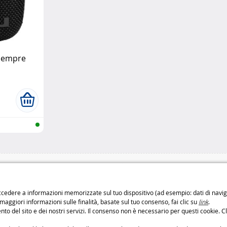
 sempre
di di consegna
Pagamento sicuro
o
Pagamenti
100% sicuri
cedere a informazioni memorizzate sul tuo dispositivo (ad esempio: dati di navigaz
: 6,99 € da 3 a 4 giorni
Metodi di pagament
 maggiori informazioni sulle finalità, basate sul tuo consenso, fai clic su
link
.
: 9,99 € da 2 a 3 giorni
to del sito e dei nostri servizi. Il consenso non è necessario per questi cookie. Cl
etodi di consegna