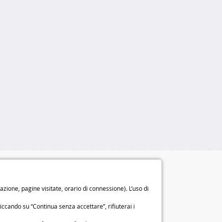
Le nostre garanzie
Diritto di recesso di 14 giorni
ione, pagine visitate, orario di connessione). L’uso di
Garanzia di 2 anni
o
iccando su “Continua senza accettare”, rifiuterai i
Chi siamo
Condizioni generali di vendita