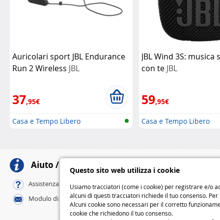
Auricolari sport JBL Endurance
JBL Wind 3S: musica
Run 2 Wireless
JBL
con te
JBL
37
59
,95€
,95€
Casa e Tempo Libero
Casa e Tempo Libero
Aiuto / Contatti
Meto
Questo sito web utilizza i cookie
Al tuo domicili
Assistenza online / FAQ
Usiamo tracciatori (come i cookie) per registrare e/o ac
Standard
alcuni di questi tracciatori richiede il tuo consenso. Per
Modulo di contatto
Express
Alcuni cookie sono necessari per il corretto funzionamen
cookie che richiedono il tuo consenso.
M