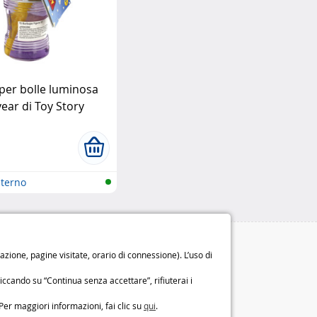
per bolle luminosa
year di Toy Story
ziosi
sterno
Le nostre garanzie
ione, pagine visitate, orario di connessione). L’uso di
Diritto di recesso di 14 giorni
iccando su “Continua senza accettare”, rifiuterai i
Garanzia di 2 anni
o
Chi siamo
Per maggiori informazioni, fai clic su
qui
.