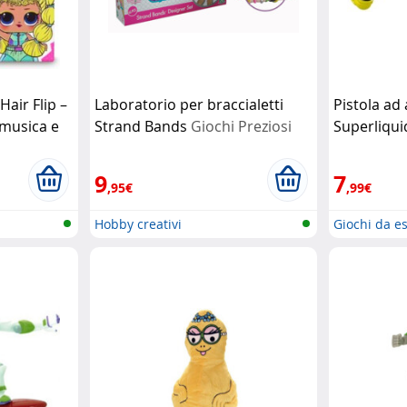
Hair Flip –
Laboratorio per braccialetti
Pistola ad
 musica e
Strand Bands
Giochi Preziosi
Superliqu
eziosi
Preziosi
9
7
,95€
,99€
Hobby creativi
Giochi da e