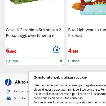
Casa di Geronimo Stilton con 2
Buzz Lightyear su ru
Personaggi: divertimento e
Preziosi
fantasia a casa tua
Giochi
Preziosi
6
4
,99€
,95€
Figurine
Disney
Questo sito web utilizza i cookie
Aiuto / Contatti
Meto
Usiamo tracciatori (come i cookie) per registrare e/o ac
alcuni di questi tracciatori richiede il tuo consenso. Per
Al tuo domicili
Assistenza online / FAQ
Alcuni cookie sono necessari per il corretto funzionamen
Standard
cookie che richiedono il tuo consenso.
Modulo di contatto
Express
Puoi revocare il tuo consenso in qualsiasi momento facend
M