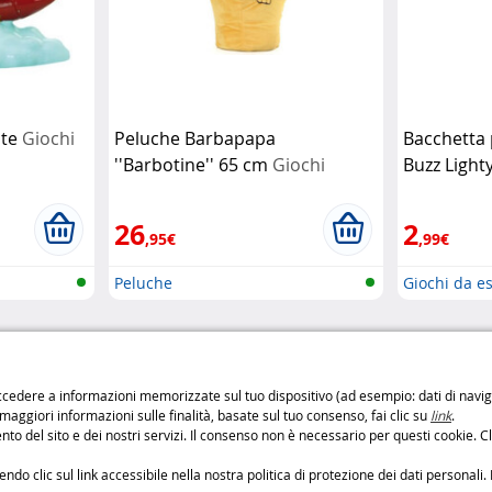
ote
Giochi
Peluche Barbapapa
Bacchetta 
''Barbotine'' 65 cm
Giochi
Buzz Light
Preziosi
Giochi Pre
26
2
,95€
,99€
Peluche
Giochi da e
di di consegna
Pagamento sicuro
cedere a informazioni memorizzate sul tuo dispositivo (ad esempio: dati di navigaz
 maggiori informazioni sulle finalità, basate sul tuo consenso, fai clic su
link
.
o
Pagamenti
100% sicuri
to del sito e dei nostri servizi. Il consenso non è necessario per questi cookie. Cl
: 6,99 € da 3 a 4 giorni
Metodi di pagament
: 9,99 € da 2 a 3 giorni
o clic sul link accessibile nella nostra politica di protezione dei dati personali. 
etodi di consegna