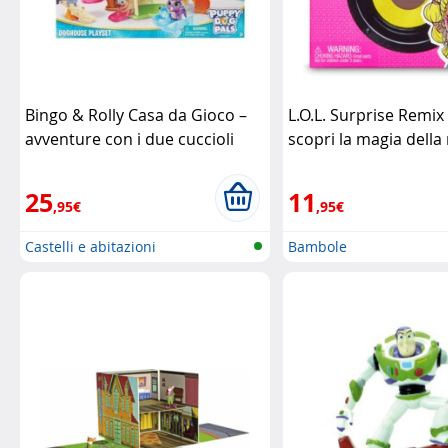
Bingo & Rolly Casa da Gioco –
L.O.L. Surprise Remix 
avventure con i due cuccioli
scopri la magia della
Giochi Preziosi
della moda
Giochi Pr
25
11
,95€
,95€
Castelli e abitazioni
Bambole