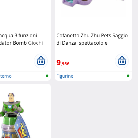
 acqua 3 funzioni
Cofanetto Zhu Zhu Pets Saggio
idator Bomb
Giochi
di Danza: spettacolo e
divertimento assicurati
Giochi
Preziosi
9
,95€
sterno
Figurine