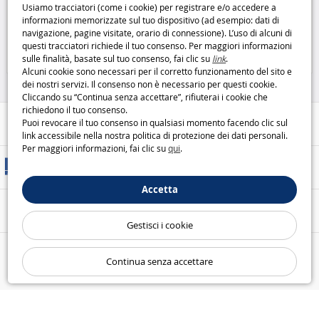
Usiamo tracciatori (come i cookie) per registrare e/o accedere a
informazioni memorizzate sul tuo dispositivo (ad esempio: dati di
TORNA ALLA HOME PAGE
navigazione, pagine visitate, orario di connessione). L’uso di alcuni di
questi tracciatori richiede il tuo consenso. Per maggiori informazioni
sulle finalità, basate sul tuo consenso, fai clic su
link
.
Alcuni cookie sono necessari per il corretto funzionamento del sito e
dei nostri servizi. Il consenso non è necessario per questi cookie.
Cliccando su “Continua senza accettare”, rifiuterai i cookie che
richiedono il tuo consenso.
Aiuto / Contatti
Puoi revocare il tuo consenso in qualsiasi momento facendo clic sul
link accessibile nella nostra politica di protezione dei dati personali.
Per maggiori informazioni, fai clic su
qui
.
Metodi di consegna
Accetta
Pagamento sicuro
Gestisci i cookie
Le nostre garanzie
Continua senza accettare