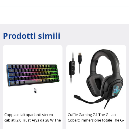
Prodotti simili
Coppia di altoparlanti stereo
Cuffie Gaming 7.1 The G-Lab
cablati 2.0 Trust Arys da 28 W The
Cobalt: immersione totale The G-
G-Lab
Lab