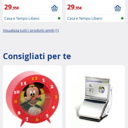
29
29
,95€
,95€
Casa e Tempo Libero
Casa e Tempo Libero
Visualizza tutti i prodotti simili (1)
Consigliati per te