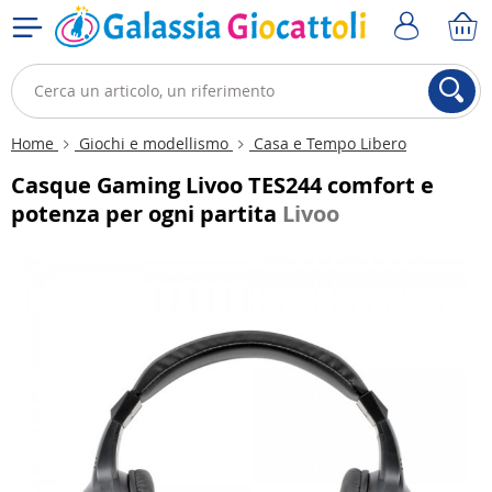
Home
Giochi e modellismo
Casa e Tempo Libero
Casque Gaming Livoo TES244 comfort e
potenza per ogni partita
Livoo