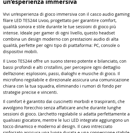
un’esperienza immersiva
Vivi un’esperienza di gioco immersiva con il casco audio gaming
filare LED TES244 Livoo, progettato per garantire comfort,
qualità sonora e stile durante le tue sessioni di gioco più
intense. Ideale per gamer di ogni livello, questo headset
combina un design moderno con prestazioni audio di alta
qualità, perfette per ogni tipo di piattaforma: PC, console o
dispositivi mobili.
Il Livoo TES244 offre un suono stereo potente e bilanciato, con
bassi profondi e alti cristallini, per percepire ogni dettaglio
dell’azione: esplosioni, passi, dialoghi e musiche di gioco. Il
microfono regolabile e direzionale assicura una comunicazione
chiara con la tua squadra, eliminando i rumori di fondo per
strategie precise e vincenti.
Il comfort è garantito dai cuscinetti morbidi e traspiranti, che
avvolgono l’orecchio senza affaticare anche durante lunghe
sessioni di gioco. L’archetto regolabile si adatta perfettamente a
qualsiasi giocatore, mentre le luci LED integrate aggiungono un
tocco dinamico e moderno al design. Il cavo intrecciato
rinforzato assicura una lunga durata e una connessione stabile