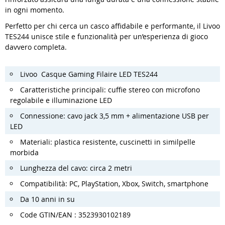
in ogni momento.
Perfetto per chi cerca un casco affidabile e performante, il Livoo
TES244 unisce stile e funzionalità per un’esperienza di gioco
davvero completa.
Livoo Casque Gaming Filaire LED TES244
Caratteristiche principali: cuffie stereo con microfono
regolabile e illuminazione LED
Connessione: cavo jack 3,5 mm + alimentazione USB per
LED
Materiali: plastica resistente, cuscinetti in similpelle
morbida
Lunghezza del cavo: circa 2 metri
Compatibilità: PC, PlayStation, Xbox, Switch, smartphone
Da 10 anni in su
Code GTIN/EAN : 3523930102189